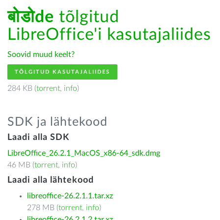
बोडोde
tõlgitud
LibreOffice'i kasutajaliides
Soovid muud keelt?
TÕLGITUD KASUTAJALIIDES
284 KB (
torrent
,
info
)
SDK ja lähtekood
Laadi alla SDK
LibreOffice_26.2.1_MacOS_x86-64_sdk.dmg
46 MB (
torrent
,
info
)
Laadi alla lähtekood
libreoffice-26.2.1.1.tar.xz
278 MB (
torrent
,
info
)
libreoffice-26.2.1.2.tar.xz