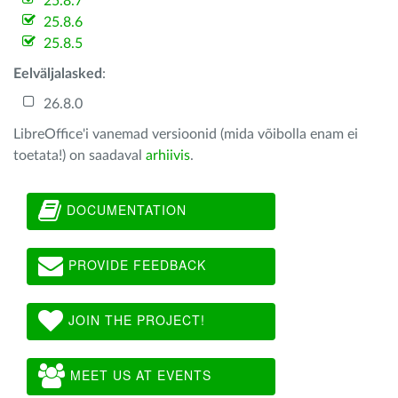
25.8.7
25.8.6
25.8.5
Eelväljalasked
:
26.8.0
LibreOffice'i vanemad versioonid (mida võibolla enam ei
toetata!) on saadaval
arhiivis
.
DOCUMENTATION
PROVIDE FEEDBACK
JOIN THE PROJECT!
MEET US AT EVENTS