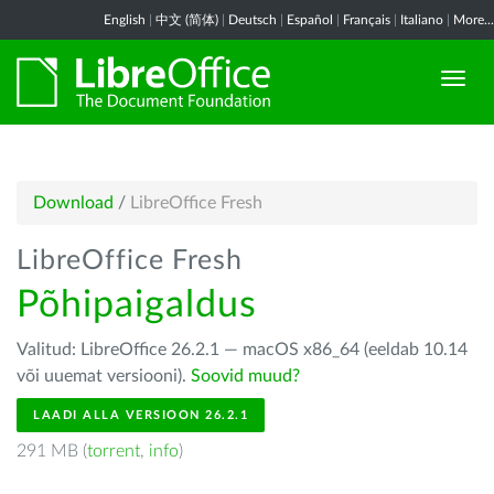
English
|
中文 (简体)
|
Deutsch
|
Español
|
Français
|
Italiano
|
More...
Download
/
LibreOffice Fresh
LibreOffice Fresh
Põhipaigaldus
Valitud: LibreOffice 26.2.1 — macOS x86_64 (eeldab 10.14
või uuemat versiooni).
Soovid muud?
LAADI ALLA VERSIOON 26.2.1
291 MB (
torrent
,
info
)