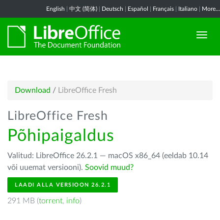
English
|
中文 (简体)
|
Deutsch
|
Español
|
Français
|
Italiano
|
More...
Download
/
LibreOffice Fresh
LibreOffice Fresh
Põhipaigaldus
Valitud: LibreOffice 26.2.1 — macOS x86_64 (eeldab 10.14
või uuemat versiooni).
Soovid muud?
LAADI ALLA VERSIOON 26.2.1
291 MB (
torrent
,
info
)