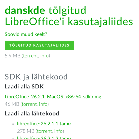
danskde
tõlgitud
LibreOffice'i kasutajaliides
Soovid muud keelt?
TÕLGITUD KASUTAJALIIDES
5.9 MB (
torrent
,
info
)
SDK ja lähtekood
Laadi alla SDK
LibreOffice_26.2.1_MacOS_x86-64_sdk.dmg
46 MB (
torrent
,
info
)
Laadi alla lähtekood
libreoffice-26.2.1.1.tar.xz
278 MB (
torrent
,
info
)
libreoffice-26.2.1.2.tar.xz