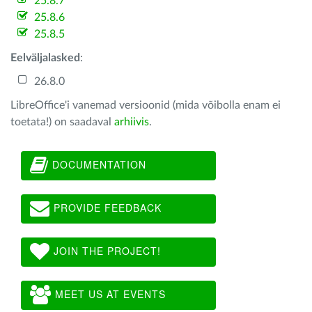
25.8.7
25.8.6
25.8.5
Eelväljalasked
:
26.8.0
LibreOffice'i vanemad versioonid (mida võibolla enam ei
toetata!) on saadaval
arhiivis
.
DOCUMENTATION
PROVIDE FEEDBACK
JOIN THE PROJECT!
MEET US AT EVENTS