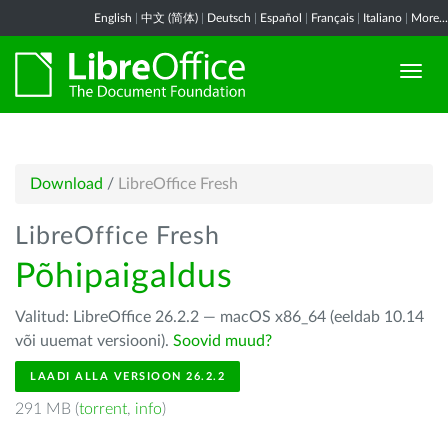
English
|
中文 (简体)
|
Deutsch
|
Español
|
Français
|
Italiano
|
More...
Download
/
LibreOffice Fresh
LibreOffice Fresh
Põhipaigaldus
Valitud: LibreOffice 26.2.2 — macOS x86_64 (eeldab 10.14
või uuemat versiooni).
Soovid muud?
LAADI ALLA VERSIOON 26.2.2
291 MB (
torrent
,
info
)