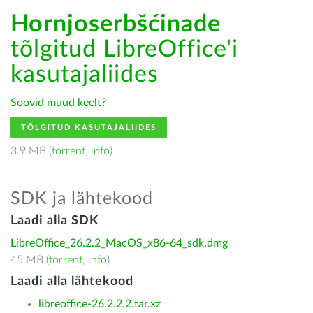
Hornjoserbšćinade
tõlgitud LibreOffice'i
kasutajaliides
Soovid muud keelt?
TÕLGITUD KASUTAJALIIDES
3.9 MB (
torrent
,
info
)
SDK ja lähtekood
Laadi alla SDK
LibreOffice_26.2.2_MacOS_x86-64_sdk.dmg
45 MB (
torrent
,
info
)
Laadi alla lähtekood
libreoffice-26.2.2.2.tar.xz