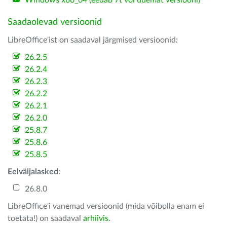
Windows x86_64 (eedab 7t või uuemat versiooni)
Saadaolevad versioonid
LibreOffice'ist on saadaval järgmised versioonid:
26.2.5
26.2.4
26.2.3
26.2.2
26.2.1
26.2.0
25.8.7
25.8.6
25.8.5
Eelväljalasked
:
26.8.0
LibreOffice'i vanemad versioonid (mida võibolla enam ei
toetata!) on saadaval
arhiivis
.