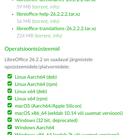
59 MB (
torrent
,
info
)
libreoffice-help-26.2.2.2.tar.xz
56 MB (
torrent
,
info
)
libreoffice-translations-26.2.2.2.tar.xz
224 MB (
torrent
,
info
)
Operatsioonisüsteemid
LibreOffice 26.2.2 on saadaval järgmistele
opsüsteemidele/platvormidele:
Linux Aarch64 (deb)
Linux Aarch64 (rpm)
Linux x64 (deb)
Linux x64 (rpm)
macOS (Aarch64/Apple Silicon)
macOS x86_64 (eeldab 10.14 või uuemat versiooni)
Windows (32 bit, deprecated)
Windows Aarch64