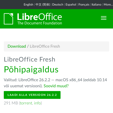
English
|
中文 (简体)
|
Deutsch
|
Español
|
Français
|
Italiano
|
More...
Download
/
LibreOffice Fresh
LibreOffice Fresh
Põhipaigaldus
Valitud: LibreOffice 26.2.2 — macOS x86_64 (eeldab 10.14
või uuemat versiooni).
Soovid muud?
LAADI ALLA VERSIOON 26.2.2
291 MB (
torrent
,
info
)