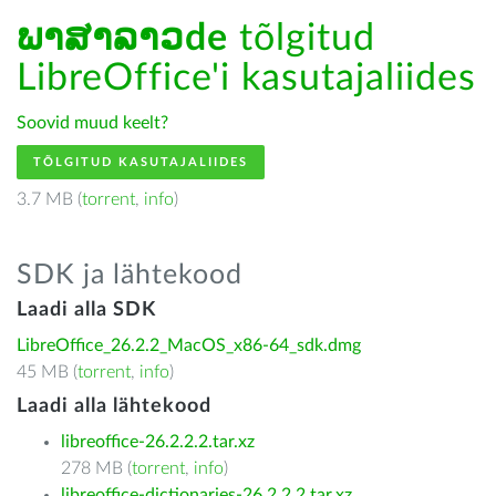
ພາສາລາວde
tõlgitud
LibreOffice'i kasutajaliides
Soovid muud keelt?
TÕLGITUD KASUTAJALIIDES
3.7 MB (
torrent
,
info
)
SDK ja lähtekood
Laadi alla SDK
LibreOffice_26.2.2_MacOS_x86-64_sdk.dmg
45 MB (
torrent
,
info
)
Laadi alla lähtekood
libreoffice-26.2.2.2.tar.xz
278 MB (
torrent
,
info
)
libreoffice-dictionaries-26.2.2.2.tar.xz