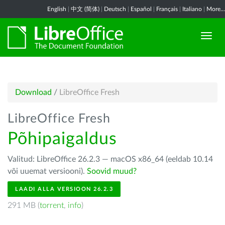
English
|
中文 (简体)
|
Deutsch
|
Español
|
Français
|
Italiano
|
More...
Download
/
LibreOffice Fresh
LibreOffice Fresh
Põhipaigaldus
Valitud: LibreOffice 26.2.3 — macOS x86_64 (eeldab 10.14
või uuemat versiooni).
Soovid muud?
LAADI ALLA VERSIOON 26.2.3
291 MB (
torrent
,
info
)