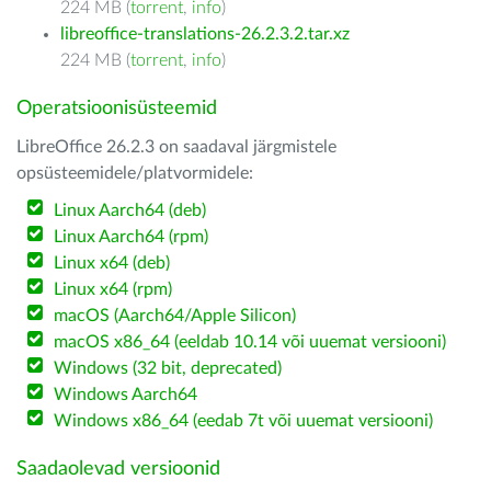
224 MB (
torrent
,
info
)
libreoffice-translations-26.2.3.2.tar.xz
224 MB (
torrent
,
info
)
Operatsioonisüsteemid
LibreOffice 26.2.3 on saadaval järgmistele
opsüsteemidele/platvormidele:
Linux Aarch64 (deb)
Linux Aarch64 (rpm)
Linux x64 (deb)
Linux x64 (rpm)
macOS (Aarch64/Apple Silicon)
macOS x86_64 (eeldab 10.14 või uuemat versiooni)
Windows (32 bit, deprecated)
Windows Aarch64
Windows x86_64 (eedab 7t või uuemat versiooni)
Saadaolevad versioonid