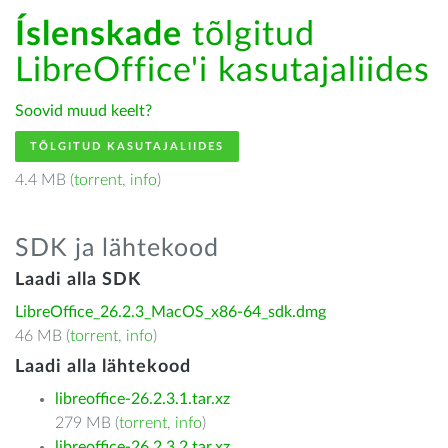
Íslenskade
tõlgitud
LibreOffice'i kasutajaliides
Soovid muud keelt?
TÕLGITUD KASUTAJALIIDES
4.4 MB (
torrent
,
info
)
SDK ja lähtekood
Laadi alla SDK
LibreOffice_26.2.3_MacOS_x86-64_sdk.dmg
46 MB (
torrent
,
info
)
Laadi alla lähtekood
libreoffice-26.2.3.1.tar.xz
279 MB (
torrent
,
info
)
libreoffice-26.2.3.2.tar.xz