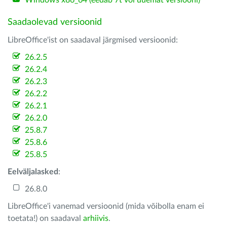
Windows x86_64 (eedab 7t või uuemat versiooni)
Saadaolevad versioonid
LibreOffice'ist on saadaval järgmised versioonid:
26.2.5
26.2.4
26.2.3
26.2.2
26.2.1
26.2.0
25.8.7
25.8.6
25.8.5
Eelväljalasked
:
26.8.0
LibreOffice'i vanemad versioonid (mida võibolla enam ei
toetata!) on saadaval
arhiivis
.