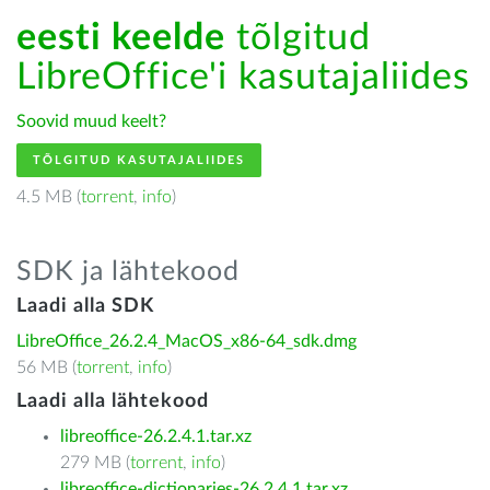
eesti keelde
tõlgitud
LibreOffice'i kasutajaliides
Soovid muud keelt?
TÕLGITUD KASUTAJALIIDES
4.5 MB (
torrent
,
info
)
SDK ja lähtekood
Laadi alla SDK
LibreOffice_26.2.4_MacOS_x86-64_sdk.dmg
56 MB (
torrent
,
info
)
Laadi alla lähtekood
libreoffice-26.2.4.1.tar.xz
279 MB (
torrent
,
info
)
libreoffice-dictionaries-26.2.4.1.tar.xz