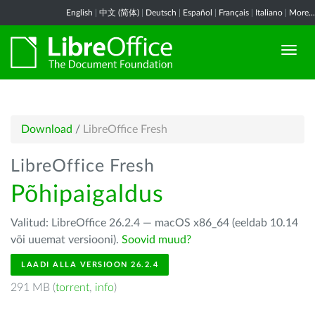
English
|
中文 (简体)
|
Deutsch
|
Español
|
Français
|
Italiano
|
More...
Download
/
LibreOffice Fresh
LibreOffice Fresh
Põhipaigaldus
Valitud: LibreOffice 26.2.4 — macOS x86_64 (eeldab 10.14
või uuemat versiooni).
Soovid muud?
LAADI ALLA VERSIOON 26.2.4
291 MB (
torrent
,
info
)