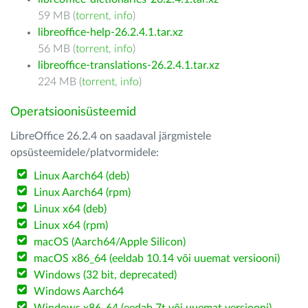
59 MB (
torrent
,
info
)
libreoffice-help-26.2.4.1.tar.xz
56 MB (
torrent
,
info
)
libreoffice-translations-26.2.4.1.tar.xz
224 MB (
torrent
,
info
)
Operatsioonisüsteemid
LibreOffice 26.2.4 on saadaval järgmistele
opsüsteemidele/platvormidele:
Linux Aarch64 (deb)
Linux Aarch64 (rpm)
Linux x64 (deb)
Linux x64 (rpm)
macOS (Aarch64/Apple Silicon)
macOS x86_64 (eeldab 10.14 või uuemat versiooni)
Windows (32 bit, deprecated)
Windows Aarch64