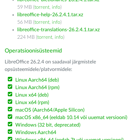
59 MB (
torrent
,
info
)
libreoffice-help-26.2.4.1.tar.xz
56 MB (
torrent
,
info
)
libreoffice-translations-26.2.4.1.tar.xz
224 MB (
torrent
,
info
)
Operatsioonisüsteemid
LibreOffice 26.2.4 on saadaval järgmistele
opsüsteemidele/platvormidele:
Linux Aarch64 (deb)
Linux Aarch64 (rpm)
Linux x64 (deb)
Linux x64 (rpm)
macOS (Aarch64/Apple Silicon)
macOS x86_64 (eeldab 10.14 või uuemat versiooni)
Windows (32 bit, deprecated)
Windows Aarch64