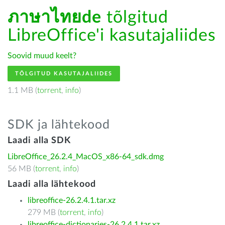
ภาษาไทยde
tõlgitud
LibreOffice'i kasutajaliides
Soovid muud keelt?
TÕLGITUD KASUTAJALIIDES
1.1 MB (
torrent
,
info
)
SDK ja lähtekood
Laadi alla SDK
LibreOffice_26.2.4_MacOS_x86-64_sdk.dmg
56 MB (
torrent
,
info
)
Laadi alla lähtekood
libreoffice-26.2.4.1.tar.xz
279 MB (
torrent
,
info
)
libreoffice-dictionaries-26.2.4.1.tar.xz