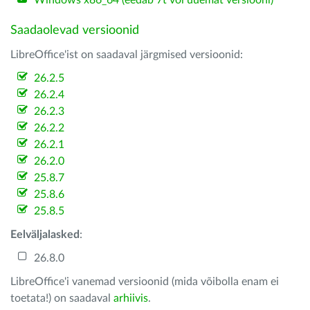
Windows x86_64 (eedab 7t või uuemat versiooni)
Saadaolevad versioonid
LibreOffice'ist on saadaval järgmised versioonid:
26.2.5
26.2.4
26.2.3
26.2.2
26.2.1
26.2.0
25.8.7
25.8.6
25.8.5
Eelväljalasked
:
26.8.0
LibreOffice'i vanemad versioonid (mida võibolla enam ei
toetata!) on saadaval
arhiivis
.