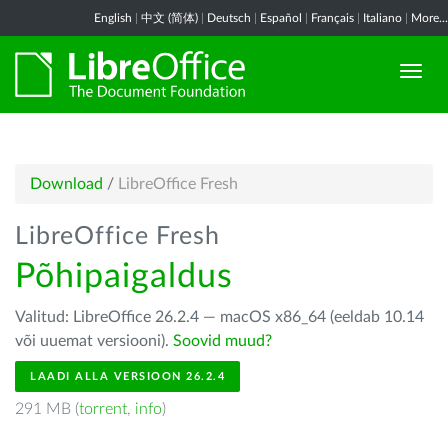
English
|
中文 (简体)
|
Deutsch
|
Español
|
Français
|
Italiano
|
More...
Download
/
LibreOffice Fresh
LibreOffice Fresh
Põhipaigaldus
Valitud: LibreOffice 26.2.4 — macOS x86_64 (eeldab 10.14
või uuemat versiooni).
Soovid muud?
LAADI ALLA VERSIOON 26.2.4
291 MB (
torrent
,
info
)