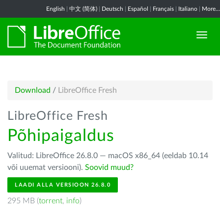
English
|
中文 (简体)
|
Deutsch
|
Español
|
Français
|
Italiano
|
More...
Download
/
LibreOffice Fresh
LibreOffice Fresh
Põhipaigaldus
Valitud: LibreOffice 26.8.0 — macOS x86_64 (eeldab 10.14
või uuemat versiooni).
Soovid muud?
LAADI ALLA VERSIOON 26.8.0
295 MB (
torrent
,
info
)