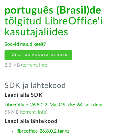
português (Brasil)de
tõlgitud LibreOffice'i
kasutajaliides
Soovid muud keelt?
TÕLGITUD KASUTAJALIIDES
8.8 MB (
torrent
,
info
)
SDK ja lähtekood
Laadi alla SDK
LibreOffice_26.8.0.2_MacOS_x86-64_sdk.dmg
55 MB (
torrent
,
info
)
Laadi alla lähtekood
libreoffice-26.8.0.2.tar.xz