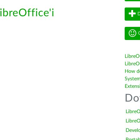
ibreOffice'i
D
G
LibreO
LibreOf
How do 
System
Extens
Do
LibreO
LibreO
Devel
Portab