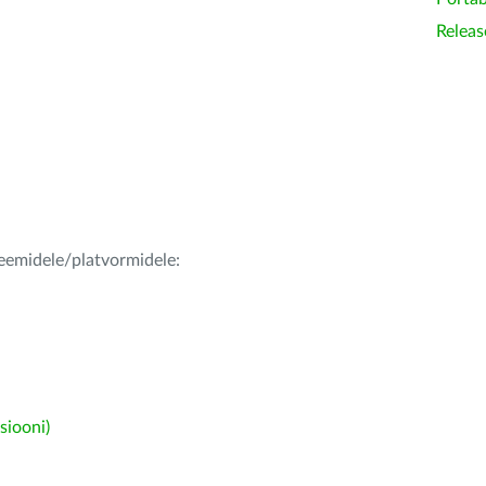
Releas
teemidele/platvormidele:
siooni)