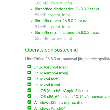
288 MB (
torrent
,
info
)
libreoffice-dictionaries-26.8.0.2.tar.xz
59 MB (
torrent
,
info
)
libreoffice-help-26.8.0.2.tar.xz
51 MB (
torrent
,
info
)
libreoffice-translations-26.8.0.2.tar.xz
225 MB (
torrent
,
info
)
Operatsioonisüsteemid
LibreOffice 26.8.0 on saadaval järgmistele opsüs
Linux Aarch64 (deb)
Linux Aarch64 (rpm)
Linux x64 (deb)
Linux x64 (rpm)
macOS (Aarch64/Apple Silicon)
macOS x86_64 (eeldab 10.14 või uuemat ver
Windows (32 bit, deprecated)
Windows Aarch64