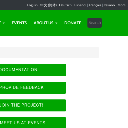
English
|
中文 (简体)
|
Deutsch
|
Español
|
Français
|
Italiano
|
More...
Y
EVENTS
ABOUT US
DONATE
DOCUMENTATION
PROVIDE FEEDBACK
JOIN THE PROJECT!
MEET US AT EVENTS