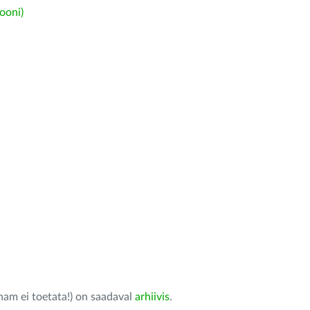
ooni)
nam ei toetata!) on saadaval
arhiivis
.