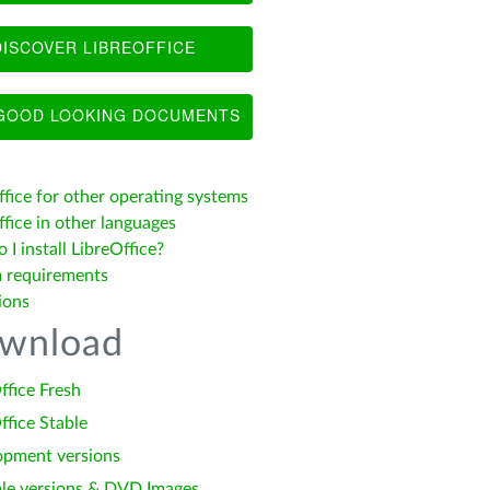
ISCOVER LIBREOFFICE
OOD LOOKING DOCUMENTS
ffice for other operating systems
fice in other languages
I install LibreOffice?
 requirements
ions
wnload
ffice Fresh
ffice Stable
opment versions
le versions & DVD Images