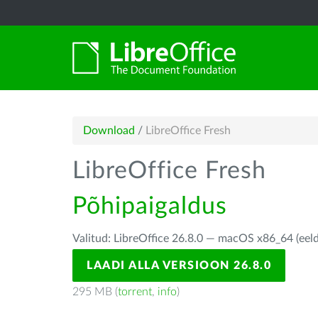
Download
/
LibreOffice Fresh
LibreOffice Fresh
Põhipaigaldus
Valitud: LibreOffice 26.8.0 — macOS x86_64 (eel
LAADI ALLA VERSIOON 26.8.0
295 MB (
torrent
,
info
)