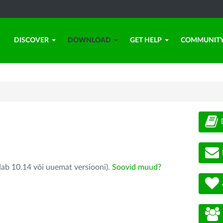
DISCOVER
DOWNLOAD
GET HELP
COMMUNIT
dab 10.14 või uuemat versiooni).
Soovid muud?