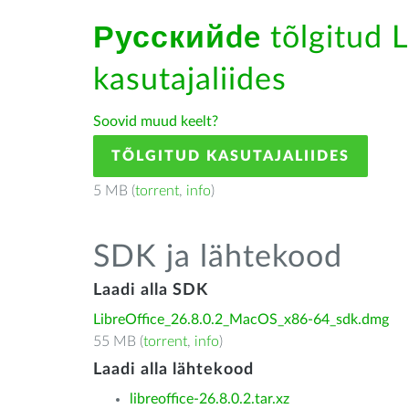
Русскийde
tõlgitud L
kasutajaliides
Soovid muud keelt?
TÕLGITUD KASUTAJALIIDES
5 MB (
torrent
,
info
)
SDK ja lähtekood
Laadi alla SDK
LibreOffice_26.8.0.2_MacOS_x86-64_sdk.dmg
55 MB (
torrent
,
info
)
Laadi alla lähtekood
libreoffice-26.8.0.2.tar.xz