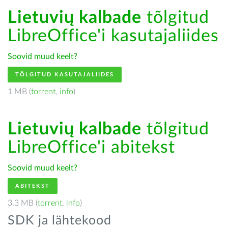
Lietuvių kalbade
tõlgitud
LibreOffice'i kasutajaliides
Soovid muud keelt?
TÕLGITUD KASUTAJALIIDES
1 MB (
torrent
,
info
)
Lietuvių kalbade
tõlgitud
LibreOffice'i abitekst
Soovid muud keelt?
ABITEKST
3.3 MB (
torrent
,
info
)
SDK ja lähtekood