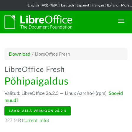
English
|
中文 (简体)
|
Deutsch
|
Español
|
Français
|
Italiano
|
More...
Download
/
LibreOffice Fresh
LibreOffice Fresh
Põhipaigaldus
Valitud: LibreOffice 26.2.5 — Linux Aarch64 (rpm).
Soovid
muud?
LAADI ALLA VERSIOON 26.2.5
227 MB (
torrent
,
info
)