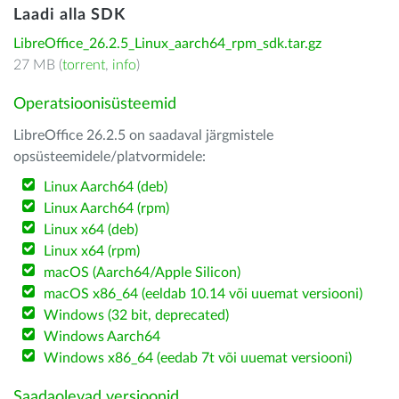
Laadi alla SDK
LibreOffice_26.2.5_Linux_aarch64_rpm_sdk.tar.gz
27 MB (
torrent
,
info
)
Operatsioonisüsteemid
LibreOffice 26.2.5 on saadaval järgmistele
opsüsteemidele/platvormidele:
Linux Aarch64 (deb)
Linux Aarch64 (rpm)
Linux x64 (deb)
Linux x64 (rpm)
macOS (Aarch64/Apple Silicon)
macOS x86_64 (eeldab 10.14 või uuemat versiooni)
Windows (32 bit, deprecated)
Windows Aarch64
Windows x86_64 (eedab 7t või uuemat versiooni)
Saadaolevad versioonid