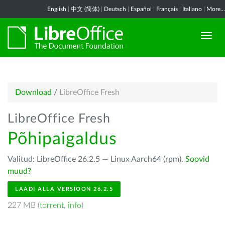
English
|
中文 (简体)
|
Deutsch
|
Español
|
Français
|
Italiano
|
More...
Download
/
LibreOffice Fresh
LibreOffice Fresh
Põhipaigaldus
Valitud: LibreOffice 26.2.5 — Linux Aarch64 (rpm).
Soovid
muud?
LAADI ALLA VERSIOON 26.2.5
227 MB (
torrent
,
info
)