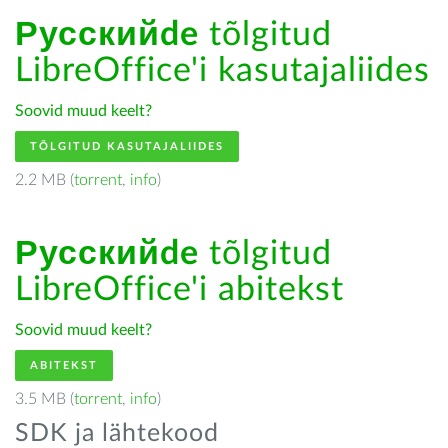
Русскийde
tõlgitud
LibreOffice'i kasutajaliides
Soovid muud keelt?
TÕLGITUD KASUTAJALIIDES
2.2 MB (
torrent
,
info
)
Русскийde
tõlgitud
LibreOffice'i abitekst
Soovid muud keelt?
ABITEKST
3.5 MB (
torrent
,
info
)
SDK ja lähtekood