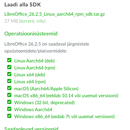
Laadi alla SDK
LibreOffice_26.2.5_Linux_aarch64_rpm_sdk.tar.gz
27 MB (
torrent
,
info
)
Operatsioonisüsteemid
LibreOffice 26.2.5 on saadaval järgmistele
opsüsteemidele/platvormidele:
Linux Aarch64 (deb)
Linux Aarch64 (rpm)
Linux x64 (deb)
Linux x64 (rpm)
macOS (Aarch64/Apple Silicon)
macOS x86_64 (eeldab 10.14 või uuemat versiooni)
Windows (32 bit, deprecated)
Windows Aarch64
Windows x86_64 (eedab 7t või uuemat versiooni)
Saadaolevad versioonid