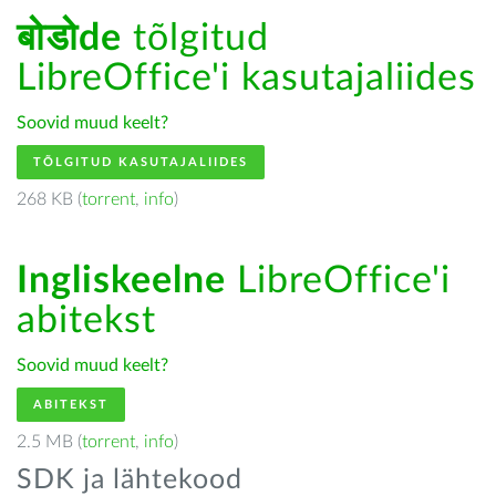
बोडोde
tõlgitud
LibreOffice'i kasutajaliides
Soovid muud keelt?
TÕLGITUD KASUTAJALIIDES
268 KB (
torrent
,
info
)
Ingliskeelne
LibreOffice'i
abitekst
Soovid muud keelt?
ABITEKST
2.5 MB (
torrent
,
info
)
SDK ja lähtekood