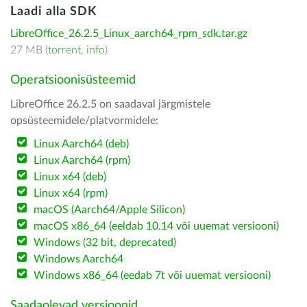
Laadi alla SDK
LibreOffice_26.2.5_Linux_aarch64_rpm_sdk.tar.gz
27 MB (
torrent
,
info
)
Operatsioonisüsteemid
LibreOffice 26.2.5 on saadaval järgmistele
opsüsteemidele/platvormidele:
Linux Aarch64 (deb)
Linux Aarch64 (rpm)
Linux x64 (deb)
Linux x64 (rpm)
macOS (Aarch64/Apple Silicon)
macOS x86_64 (eeldab 10.14 või uuemat versiooni)
Windows (32 bit, deprecated)
Windows Aarch64
Windows x86_64 (eedab 7t või uuemat versiooni)
Saadaolevad versioonid