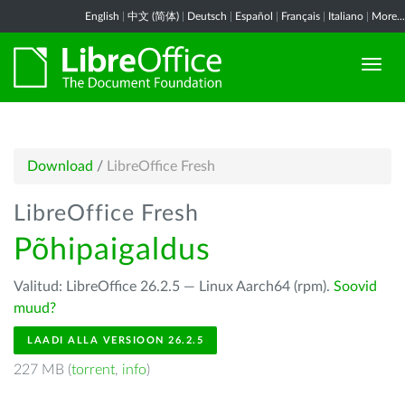
English
|
中文 (简体)
|
Deutsch
|
Español
|
Français
|
Italiano
|
More...
Download
/
LibreOffice Fresh
LibreOffice Fresh
Põhipaigaldus
Valitud: LibreOffice 26.2.5 — Linux Aarch64 (rpm).
Soovid
muud?
LAADI ALLA VERSIOON 26.2.5
227 MB (
torrent
,
info
)