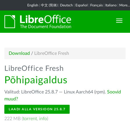
English
|
中文 (简体)
|
Deutsch
|
Español
|
Français
|
Italiano
|
More...
Download
/
LibreOffice Fresh
LibreOffice Fresh
Põhipaigaldus
Valitud: LibreOffice 25.8.7 — Linux Aarch64 (rpm).
Soovid
muud?
LAADI ALLA VERSIOON 25.8.7
222 MB (
torrent
,
info
)