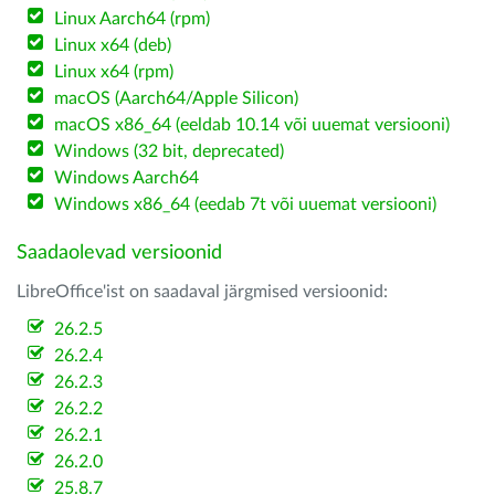
Linux Aarch64 (rpm)
Linux x64 (deb)
Linux x64 (rpm)
macOS (Aarch64/Apple Silicon)
macOS x86_64 (eeldab 10.14 või uuemat versiooni)
Windows (32 bit, deprecated)
Windows Aarch64
Windows x86_64 (eedab 7t või uuemat versiooni)
Saadaolevad versioonid
LibreOffice'ist on saadaval järgmised versioonid:
26.2.5
26.2.4
26.2.3
26.2.2
26.2.1
26.2.0
25.8.7