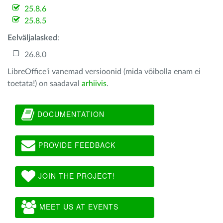
25.8.6
25.8.5
Eelväljalasked
:
26.8.0
LibreOffice'i vanemad versioonid (mida võibolla enam ei
toetata!) on saadaval
arhiivis
.
DOCUMENTATION
PROVIDE FEEDBACK
JOIN THE PROJECT!
MEET US AT EVENTS