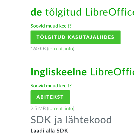
de
tõlgitud LibreOffice
Soovid muud keelt?
TÕLGITUD KASUTAJALIIDES
160 KB (
torrent
,
info
)
Ingliskeelne
LibreOffic
Soovid muud keelt?
ABITEKST
2.5 MB (
torrent
,
info
)
SDK ja lähtekood
Laadi alla SDK