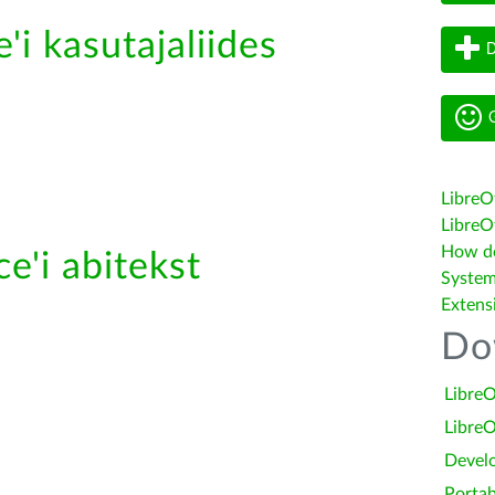
'i kasutajaliides
D
G
LibreO
LibreOf
How do 
e'i abitekst
System
Extens
Do
LibreO
LibreO
Devel
Portab