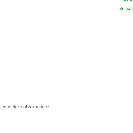
Releas
teemidele/platvormidele: