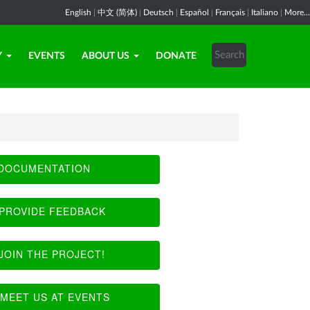
English
|
中文 (简体)
|
Deutsch
|
Español
|
Français
|
Italiano
|
More...
Y
EVENTS
ABOUT US
DONATE
DOCUMENTATION
PROVIDE FEEDBACK
JOIN THE PROJECT!
MEET US AT EVENTS