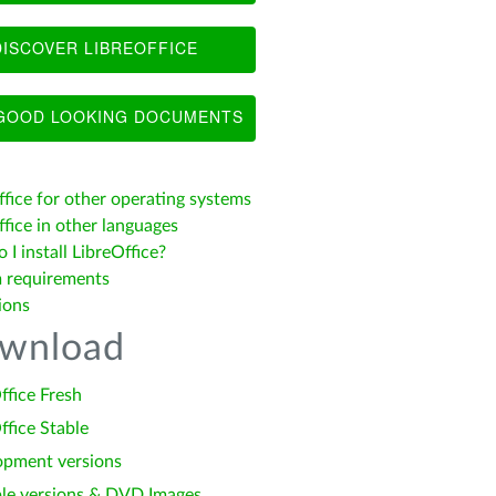
ISCOVER LIBREOFFICE
OOD LOOKING DOCUMENTS
ffice for other operating systems
fice in other languages
I install LibreOffice?
 requirements
ions
wnload
ffice Fresh
ffice Stable
opment versions
le versions & DVD Images