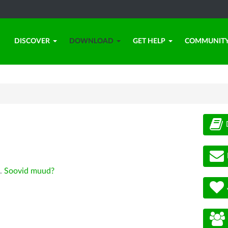
DISCOVER
DOWNLOAD
GET HELP
COMMUNIT
).
Soovid muud?