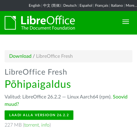
English
|
中文 (简体)
|
Deutsch
|
Español
|
Français
|
Italiano
|
More...
Download
/
LibreOffice Fresh
LibreOffice Fresh
Põhipaigaldus
Valitud: LibreOffice 26.2.2 — Linux Aarch64 (rpm).
Soovid
muud?
LAADI ALLA VERSIOON 26.2.2
227 MB (
torrent
,
info
)