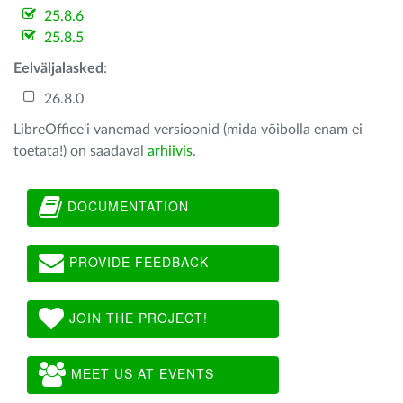
25.8.6
25.8.5
Eelväljalasked
:
26.8.0
LibreOffice'i vanemad versioonid (mida võibolla enam ei
toetata!) on saadaval
arhiivis
.
DOCUMENTATION
PROVIDE FEEDBACK
JOIN THE PROJECT!
MEET US AT EVENTS