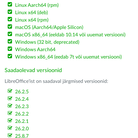
Linux Aarch64 (rpm)
Linux x64 (deb)
Linux x64 (rpm)
macOS (Aarch64/Apple Silicon)
macOS x86_64 (eeldab 10.14 või uuemat versiooni)
Windows (32 bit, deprecated)
Windows Aarch64
Windows x86_64 (eedab 7t või uuemat versiooni)
Saadaolevad versioonid
LibreOffice'ist on saadaval järgmised versioonid:
26.2.5
26.2.4
26.2.3
26.2.2
26.2.1
26.2.0
25.8.7