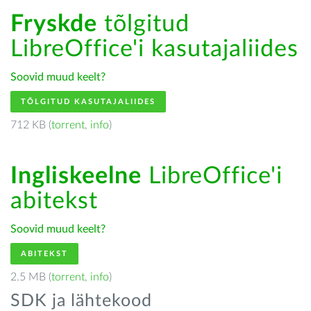
Fryskde
tõlgitud
LibreOffice'i kasutajaliides
Soovid muud keelt?
TÕLGITUD KASUTAJALIIDES
712 KB (
torrent
,
info
)
Ingliskeelne
LibreOffice'i
abitekst
Soovid muud keelt?
ABITEKST
2.5 MB (
torrent
,
info
)
SDK ja lähtekood