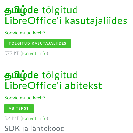
தமிழ்de
tõlgitud
LibreOffice'i kasutajaliides
Soovid muud keelt?
TÕLGITUD KASUTAJALIIDES
577 KB (
torrent
,
info
)
தமிழ்de
tõlgitud
LibreOffice'i abitekst
Soovid muud keelt?
ABITEKST
3.4 MB (
torrent
,
info
)
SDK ja lähtekood