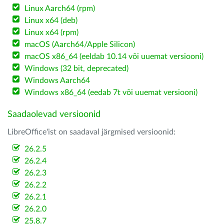
Linux Aarch64 (rpm)
Linux x64 (deb)
Linux x64 (rpm)
macOS (Aarch64/Apple Silicon)
macOS x86_64 (eeldab 10.14 või uuemat versiooni)
Windows (32 bit, deprecated)
Windows Aarch64
Windows x86_64 (eedab 7t või uuemat versiooni)
Saadaolevad versioonid
LibreOffice'ist on saadaval järgmised versioonid:
26.2.5
26.2.4
26.2.3
26.2.2
26.2.1
26.2.0
25.8.7