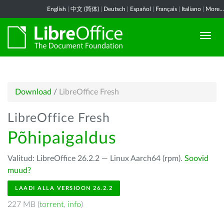
English
|
中文 (简体)
|
Deutsch
|
Español
|
Français
|
Italiano
|
More...
Download
/
LibreOffice Fresh
LibreOffice Fresh
Põhipaigaldus
Valitud: LibreOffice 26.2.2 — Linux Aarch64 (rpm).
Soovid
muud?
LAADI ALLA VERSIOON 26.2.2
227 MB (
torrent
,
info
)