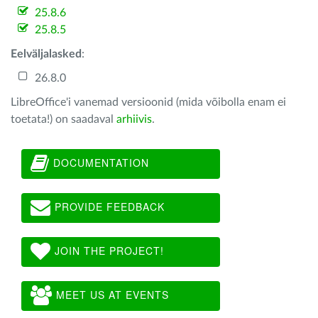
25.8.6
25.8.5
Eelväljalasked
:
26.8.0
LibreOffice'i vanemad versioonid (mida võibolla enam ei
toetata!) on saadaval
arhiivis
.
DOCUMENTATION
PROVIDE FEEDBACK
JOIN THE PROJECT!
MEET US AT EVENTS