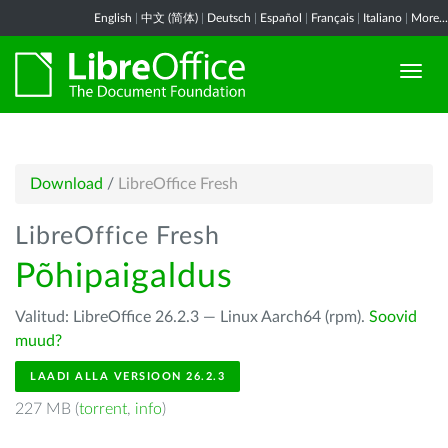
English
|
中文 (简体)
|
Deutsch
|
Español
|
Français
|
Italiano
|
More...
Download
/
LibreOffice Fresh
LibreOffice Fresh
Põhipaigaldus
Valitud: LibreOffice 26.2.3 — Linux Aarch64 (rpm).
Soovid
muud?
LAADI ALLA VERSIOON 26.2.3
227 MB (
torrent
,
info
)