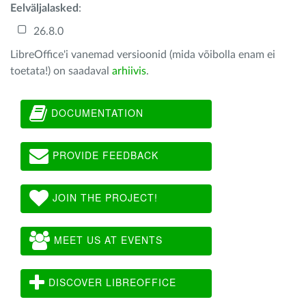
Eelväljalasked
:
26.8.0
LibreOffice'i vanemad versioonid (mida võibolla enam ei
toetata!) on saadaval
arhiivis
.
DOCUMENTATION
PROVIDE FEEDBACK
JOIN THE PROJECT!
MEET US AT EVENTS
DISCOVER LIBREOFFICE