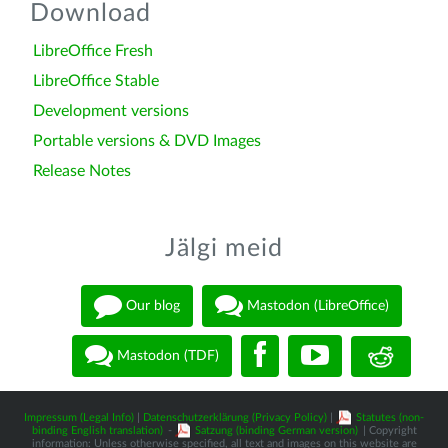
Download
LibreOffice Fresh
LibreOffice Stable
Development versions
Portable versions & DVD Images
Release Notes
Jälgi meid
Our blog
Mastodon (LibreOffice)
Mastodon (TDF)
Impressum (Legal Info)
|
Datenschutzerklärung (Privacy Policy)
|
Statutes (non-
binding English translation)
-
Satzung (binding German version)
| Copyright
information: Unless otherwise specified, all text and images on this website are