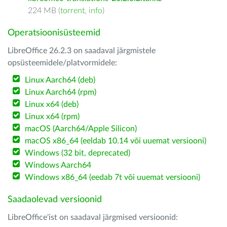
224 MB (
torrent
,
info
)
Operatsioonisüsteemid
LibreOffice 26.2.3 on saadaval järgmistele
opsüsteemidele/platvormidele:
Linux Aarch64 (deb)
Linux Aarch64 (rpm)
Linux x64 (deb)
Linux x64 (rpm)
macOS (Aarch64/Apple Silicon)
macOS x86_64 (eeldab 10.14 või uuemat versiooni)
Windows (32 bit, deprecated)
Windows Aarch64
Windows x86_64 (eedab 7t või uuemat versiooni)
Saadaolevad versioonid
LibreOffice'ist on saadaval järgmised versioonid: