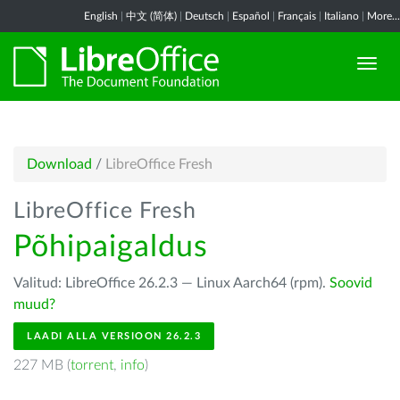
English
|
中文 (简体)
|
Deutsch
|
Español
|
Français
|
Italiano
|
More...
Download
/
LibreOffice Fresh
LibreOffice Fresh
Põhipaigaldus
Valitud: LibreOffice 26.2.3 — Linux Aarch64 (rpm).
Soovid
muud?
LAADI ALLA VERSIOON 26.2.3
227 MB (
torrent
,
info
)