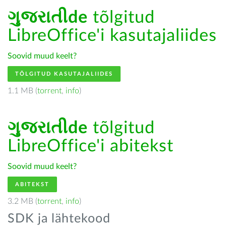
ગુજરાતીde
tõlgitud
LibreOffice'i kasutajaliides
Soovid muud keelt?
TÕLGITUD KASUTAJALIIDES
1.1 MB (
torrent
,
info
)
ગુજરાતીde
tõlgitud
LibreOffice'i abitekst
Soovid muud keelt?
ABITEKST
3.2 MB (
torrent
,
info
)
SDK ja lähtekood