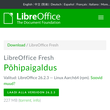
English
|
中文 (简体)
|
Deutsch
|
Español
|
Français
|
Italiano
|
More...
Download
/
LibreOffice Fresh
LibreOffice Fresh
Põhipaigaldus
Valitud: LibreOffice 26.2.3 — Linux Aarch64 (rpm).
Soovid
muud?
LAADI ALLA VERSIOON 26.2.3
227 MB (
torrent
,
info
)