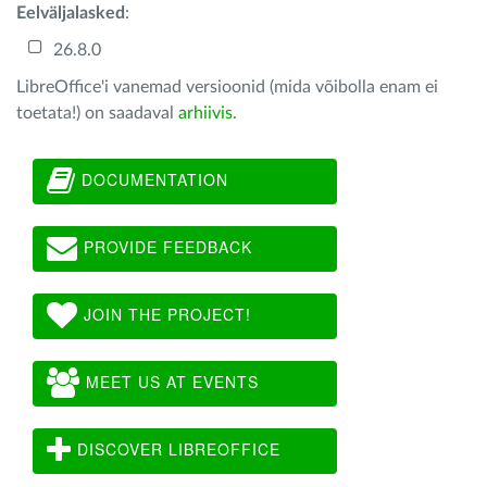
Eelväljalasked
:
26.8.0
LibreOffice'i vanemad versioonid (mida võibolla enam ei
toetata!) on saadaval
arhiivis
.
DOCUMENTATION
PROVIDE FEEDBACK
JOIN THE PROJECT!
MEET US AT EVENTS
DISCOVER LIBREOFFICE