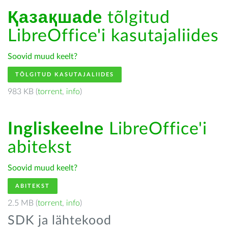
Қазақшаde
tõlgitud
LibreOffice'i kasutajaliides
Soovid muud keelt?
TÕLGITUD KASUTAJALIIDES
983 KB (
torrent
,
info
)
Ingliskeelne
LibreOffice'i
abitekst
Soovid muud keelt?
ABITEKST
2.5 MB (
torrent
,
info
)
SDK ja lähtekood