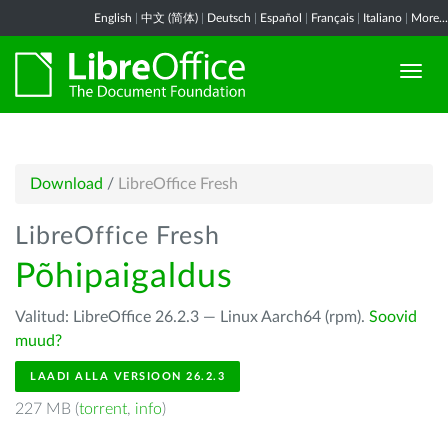
English
|
中文 (简体)
|
Deutsch
|
Español
|
Français
|
Italiano
|
More...
Download
/
LibreOffice Fresh
LibreOffice Fresh
Põhipaigaldus
Valitud: LibreOffice 26.2.3 — Linux Aarch64 (rpm).
Soovid
muud?
LAADI ALLA VERSIOON 26.2.3
227 MB (
torrent
,
info
)