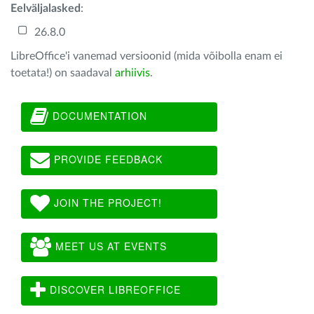
Eelväljalasked
:
26.8.0
LibreOffice'i vanemad versioonid (mida võibolla enam ei
toetata!) on saadaval
arhiivis
.
DOCUMENTATION
PROVIDE FEEDBACK
JOIN THE PROJECT!
MEET US AT EVENTS
DISCOVER LIBREOFFICE