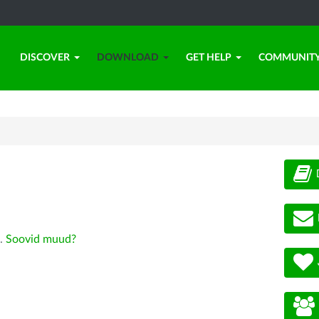
DISCOVER
DOWNLOAD
GET HELP
COMMUNIT
).
Soovid muud?