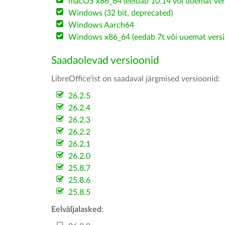
macOS x86_64 (eeldab 10.14 või uuemat ver
Windows (32 bit, deprecated)
Windows Aarch64
Windows x86_64 (eedab 7t või uuemat versi
Saadaolevad versioonid
LibreOffice'ist on saadaval järgmised versioonid:
26.2.5
26.2.4
26.2.3
26.2.2
26.2.1
26.2.0
25.8.7
25.8.6
25.8.5
Eelväljalasked
: