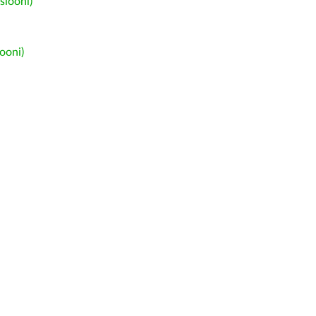
siooni)
ooni)