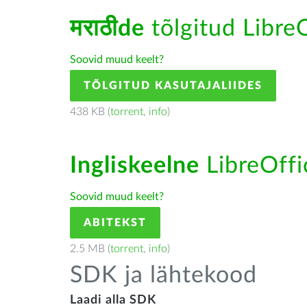
मराठीde
tõlgitud LibreO
Soovid muud keelt?
TÕLGITUD KASUTAJALIIDES
438 KB (
torrent
,
info
)
Ingliskeelne
LibreOffic
Soovid muud keelt?
ABITEKST
2.5 MB (
torrent
,
info
)
SDK ja lähtekood
Laadi alla SDK