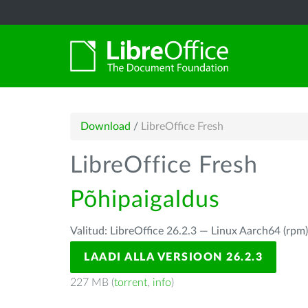
Download
/
LibreOffice Fresh
LibreOffice Fresh
Põhipaigaldus
Valitud: LibreOffice 26.2.3 — Linux Aarch64 (rpm
LAADI ALLA VERSIOON 26.2.3
227 MB (
torrent
,
info
)