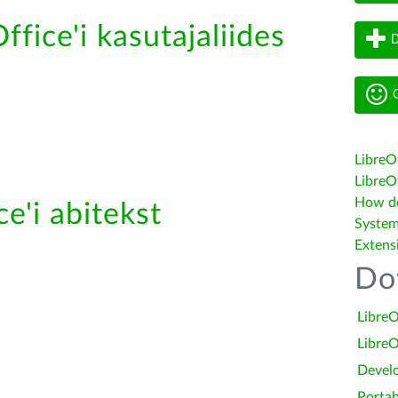
ffice'i kasutajaliides
D
G
LibreO
LibreOf
How do 
e'i abitekst
System
Extens
Do
LibreO
LibreO
Devel
Portab