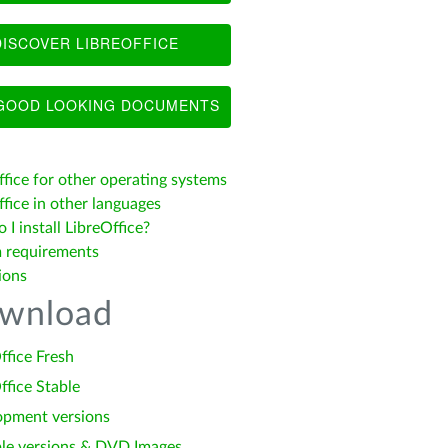
ISCOVER LIBREOFFICE
OOD LOOKING DOCUMENTS
ffice for other operating systems
fice in other languages
I install LibreOffice?
 requirements
ions
wnload
ffice Fresh
ffice Stable
opment versions
le versions & DVD Images