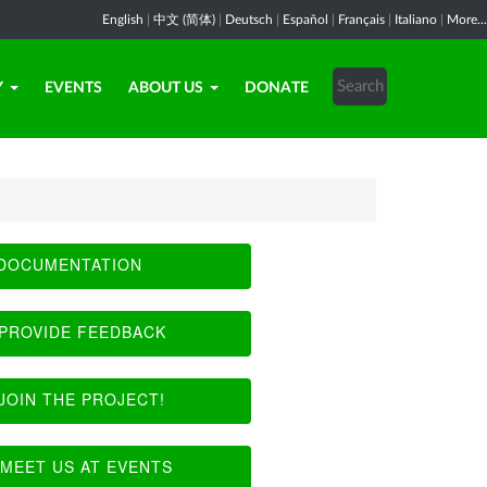
English
|
中文 (简体)
|
Deutsch
|
Español
|
Français
|
Italiano
|
More...
Y
EVENTS
ABOUT US
DONATE
DOCUMENTATION
PROVIDE FEEDBACK
JOIN THE PROJECT!
MEET US AT EVENTS