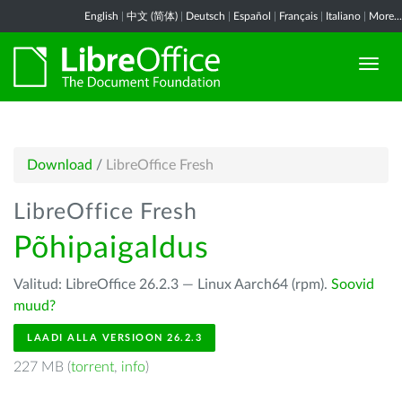
English
|
中文 (简体)
|
Deutsch
|
Español
|
Français
|
Italiano
|
More...
Download
/
LibreOffice Fresh
LibreOffice Fresh
Põhipaigaldus
Valitud: LibreOffice 26.2.3 — Linux Aarch64 (rpm).
Soovid
muud?
LAADI ALLA VERSIOON 26.2.3
227 MB (
torrent
,
info
)