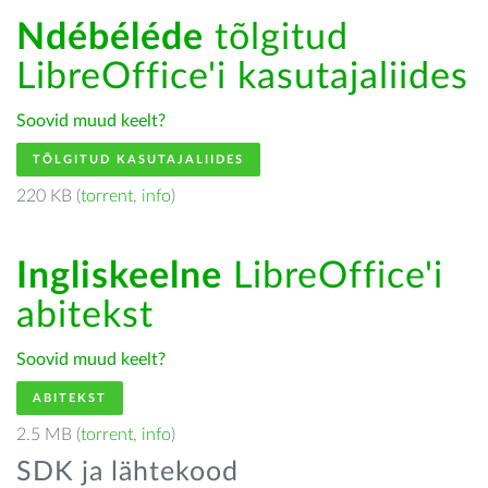
Ndébéléde
tõlgitud
LibreOffice'i kasutajaliides
Soovid muud keelt?
TÕLGITUD KASUTAJALIIDES
220 KB (
torrent
,
info
)
Ingliskeelne
LibreOffice'i
abitekst
Soovid muud keelt?
ABITEKST
2.5 MB (
torrent
,
info
)
SDK ja lähtekood