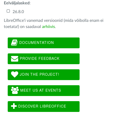
Eelväljalasked
:
26.8.0
LibreOffice'i vanemad versioonid (mida võibolla enam ei
toetata!) on saadaval
arhiivis
.
DOCUMENTATION
PROVIDE FEEDBACK
JOIN THE PROJECT!
MEET US AT EVENTS
DISCOVER LIBREOFFICE