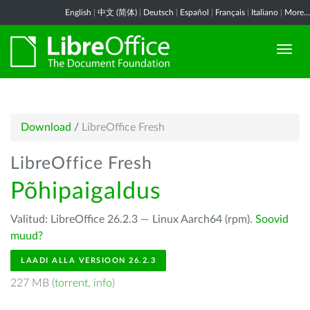
English
|
中文 (简体)
|
Deutsch
|
Español
|
Français
|
Italiano
|
More...
Download
/
LibreOffice Fresh
LibreOffice Fresh
Põhipaigaldus
Valitud: LibreOffice 26.2.3 — Linux Aarch64 (rpm).
Soovid
muud?
LAADI ALLA VERSIOON 26.2.3
227 MB (
torrent
,
info
)