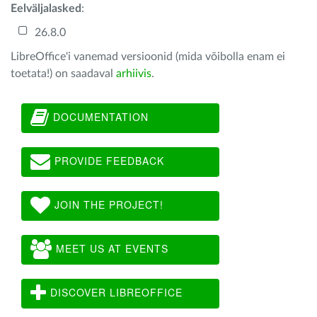
Eelväljalasked
:
26.8.0
LibreOffice'i vanemad versioonid (mida võibolla enam ei
toetata!) on saadaval
arhiivis
.
DOCUMENTATION
PROVIDE FEEDBACK
JOIN THE PROJECT!
MEET US AT EVENTS
DISCOVER LIBREOFFICE