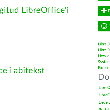
gitud LibreOffice'i
D
G
LibreO
LibreOf
How do 
System
Extens
e'i abitekst
Do
LibreO
LibreO
Devel
Portab