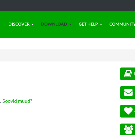
DISCOVER
DOWNLOAD
GET HELP
COMMUNIT
).
Soovid muud?