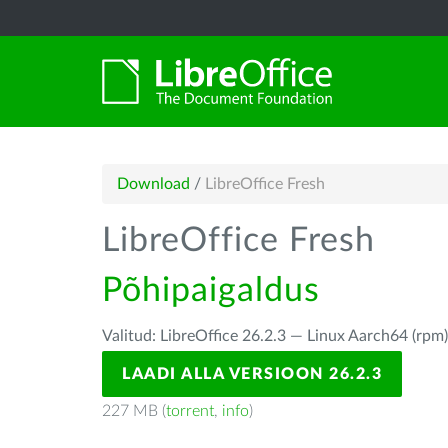
Download
/
LibreOffice Fresh
LibreOffice Fresh
Põhipaigaldus
Valitud: LibreOffice 26.2.3 — Linux Aarch64 (rpm
LAADI ALLA VERSIOON 26.2.3
227 MB (
torrent
,
info
)