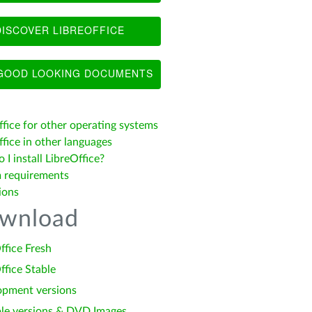
ISCOVER LIBREOFFICE
OOD LOOKING DOCUMENTS
ffice for other operating systems
fice in other languages
I install LibreOffice?
 requirements
ions
wnload
ffice Fresh
ffice Stable
opment versions
le versions & DVD Images