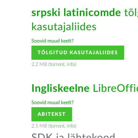
srpski latinicomde
tõl
kasutajaliides
Soovid muud keelt?
TÕLGITUD KASUTAJALIIDES
2.2 MB (
torrent
,
info
)
Ingliskeelne
LibreOffic
Soovid muud keelt?
ABITEKST
2.5 MB (
torrent
,
info
)