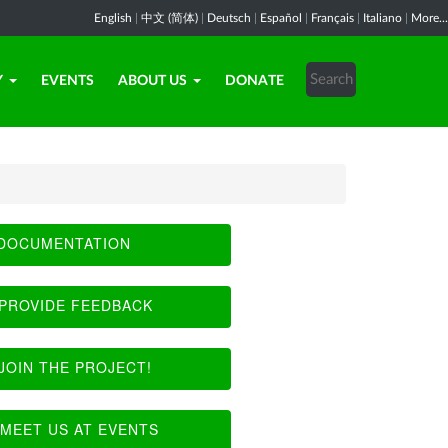
English
|
中文 (简体)
|
Deutsch
|
Español
|
Français
|
Italiano
|
More...
Y
EVENTS
ABOUT US
DONATE
DOCUMENTATION
PROVIDE FEEDBACK
JOIN THE PROJECT!
MEET US AT EVENTS