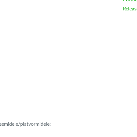
Releas
teemidele/platvormidele: