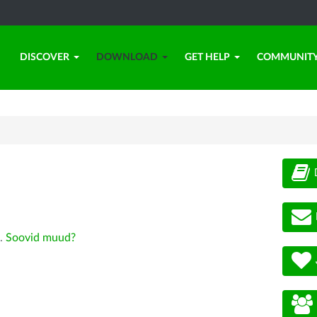
DISCOVER
DOWNLOAD
GET HELP
COMMUNIT
).
Soovid muud?