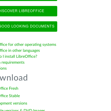
ISCOVER LIBREOFFICE
OOD LOOKING DOCUMENTS
ffice for other operating systems
fice in other languages
I install LibreOffice?
 requirements
ions
wnload
ffice Fresh
ffice Stable
opment versions
le versions & DVD Images