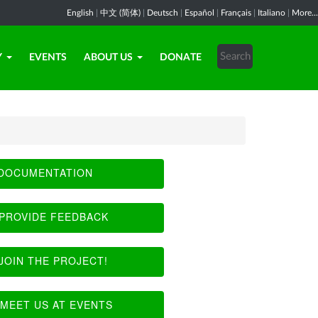
English
|
中文 (简体)
|
Deutsch
|
Español
|
Français
|
Italiano
|
More...
Y
EVENTS
ABOUT US
DONATE
DOCUMENTATION
PROVIDE FEEDBACK
JOIN THE PROJECT!
MEET US AT EVENTS