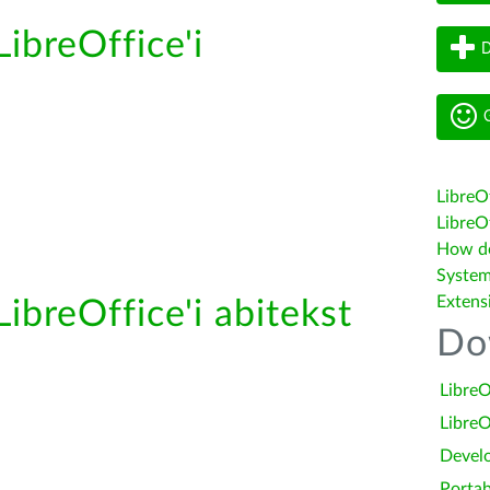
LibreOffice'i
D
G
LibreO
LibreOf
How do 
System
Extens
LibreOffice'i abitekst
Do
LibreO
LibreO
Devel
Portab