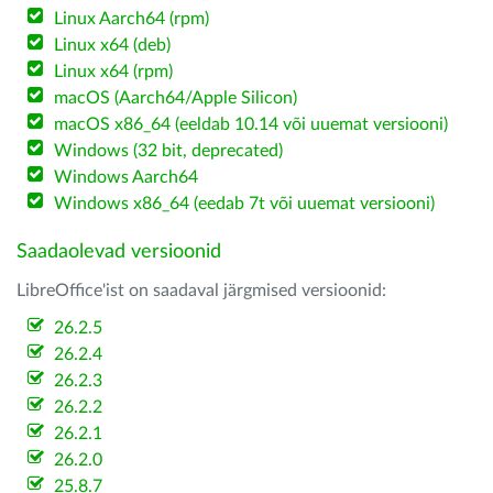
Linux Aarch64 (rpm)
Linux x64 (deb)
Linux x64 (rpm)
macOS (Aarch64/Apple Silicon)
macOS x86_64 (eeldab 10.14 või uuemat versiooni)
Windows (32 bit, deprecated)
Windows Aarch64
Windows x86_64 (eedab 7t või uuemat versiooni)
Saadaolevad versioonid
LibreOffice'ist on saadaval järgmised versioonid:
26.2.5
26.2.4
26.2.3
26.2.2
26.2.1
26.2.0
25.8.7