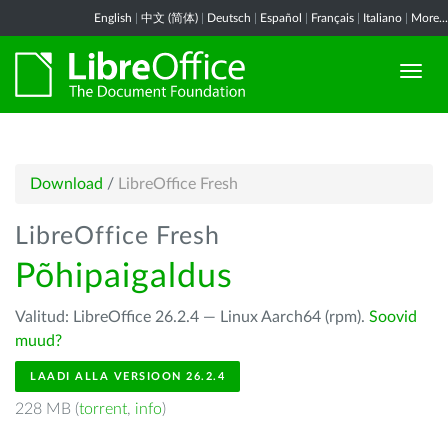
English
|
中文 (简体)
|
Deutsch
|
Español
|
Français
|
Italiano
|
More...
Download
/
LibreOffice Fresh
LibreOffice Fresh
Põhipaigaldus
Valitud: LibreOffice 26.2.4 — Linux Aarch64 (rpm).
Soovid
muud?
LAADI ALLA VERSIOON 26.2.4
228 MB (
torrent
,
info
)