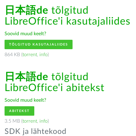
日本語de
tõlgitud
LibreOffice'i kasutajaliides
Soovid muud keelt?
TÕLGITUD KASUTAJALIIDES
864 KB (
torrent
,
info
)
日本語de
tõlgitud
LibreOffice'i abitekst
Soovid muud keelt?
ABITEKST
3.5 MB (
torrent
,
info
)
SDK ja lähtekood