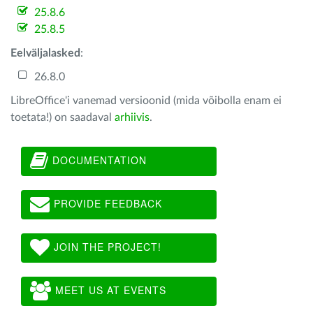
25.8.6
25.8.5
Eelväljalasked
:
26.8.0
LibreOffice'i vanemad versioonid (mida võibolla enam ei
toetata!) on saadaval
arhiivis
.
DOCUMENTATION
PROVIDE FEEDBACK
JOIN THE PROJECT!
MEET US AT EVENTS