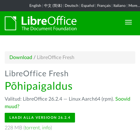
English
|
中文 (简体)
|
Deutsch
|
Español
|
Français
|
Italiano
|
More...
Download
/
LibreOffice Fresh
LibreOffice Fresh
Põhipaigaldus
Valitud: LibreOffice 26.2.4 — Linux Aarch64 (rpm).
Soovid
muud?
LAADI ALLA VERSIOON 26.2.4
228 MB (
torrent
,
info
)