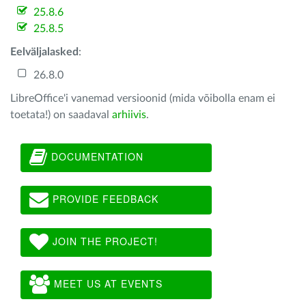
25.8.6
25.8.5
Eelväljalasked
:
26.8.0
LibreOffice'i vanemad versioonid (mida võibolla enam ei
toetata!) on saadaval
arhiivis
.
DOCUMENTATION
PROVIDE FEEDBACK
JOIN THE PROJECT!
MEET US AT EVENTS