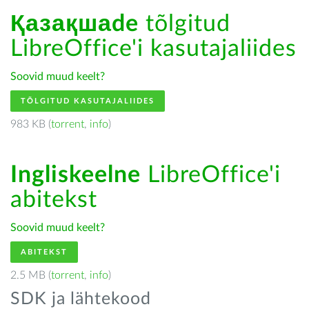
Қазақшаde
tõlgitud
LibreOffice'i kasutajaliides
Soovid muud keelt?
TÕLGITUD KASUTAJALIIDES
983 KB (
torrent
,
info
)
Ingliskeelne
LibreOffice'i
abitekst
Soovid muud keelt?
ABITEKST
2.5 MB (
torrent
,
info
)
SDK ja lähtekood