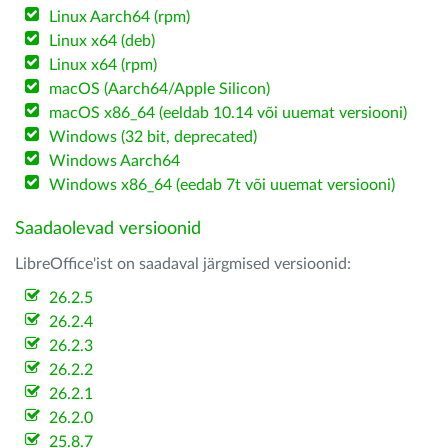
Linux Aarch64 (rpm)
Linux x64 (deb)
Linux x64 (rpm)
macOS (Aarch64/Apple Silicon)
macOS x86_64 (eeldab 10.14 või uuemat versiooni)
Windows (32 bit, deprecated)
Windows Aarch64
Windows x86_64 (eedab 7t või uuemat versiooni)
Saadaolevad versioonid
LibreOffice'ist on saadaval järgmised versioonid:
26.2.5
26.2.4
26.2.3
26.2.2
26.2.1
26.2.0
25.8.7