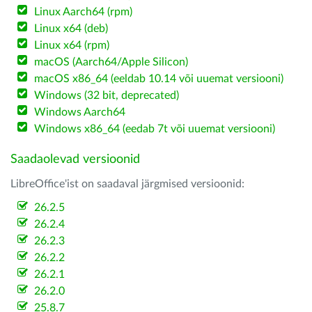
Linux Aarch64 (rpm)
Linux x64 (deb)
Linux x64 (rpm)
macOS (Aarch64/Apple Silicon)
macOS x86_64 (eeldab 10.14 või uuemat versiooni)
Windows (32 bit, deprecated)
Windows Aarch64
Windows x86_64 (eedab 7t või uuemat versiooni)
Saadaolevad versioonid
LibreOffice'ist on saadaval järgmised versioonid:
26.2.5
26.2.4
26.2.3
26.2.2
26.2.1
26.2.0
25.8.7