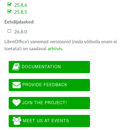
25.8.6
25.8.5
Eelväljalasked
:
26.8.0
LibreOffice'i vanemad versioonid (mida võibolla enam ei
toetata!) on saadaval
arhiivis
.
DOCUMENTATION
PROVIDE FEEDBACK
JOIN THE PROJECT!
MEET US AT EVENTS