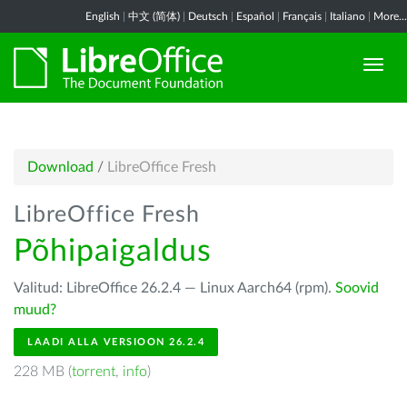
English
|
中文 (简体)
|
Deutsch
|
Español
|
Français
|
Italiano
|
More...
Download
/
LibreOffice Fresh
LibreOffice Fresh
Põhipaigaldus
Valitud: LibreOffice 26.2.4 — Linux Aarch64 (rpm).
Soovid
muud?
LAADI ALLA VERSIOON 26.2.4
228 MB (
torrent
,
info
)