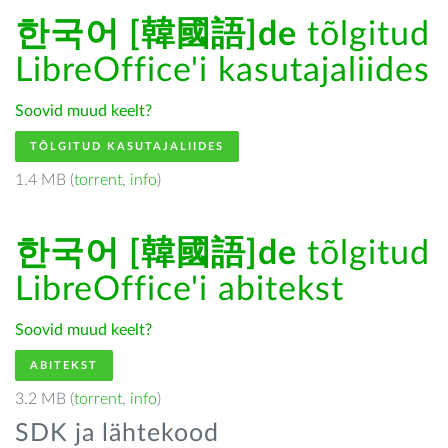
한국어 [韓國語]de
tõlgitud
LibreOffice'i kasutajaliides
Soovid muud keelt?
TÕLGITUD KASUTAJALIIDES
1.4 MB (
torrent
,
info
)
한국어 [韓國語]de
tõlgitud
LibreOffice'i abitekst
Soovid muud keelt?
ABITEKST
3.2 MB (
torrent
,
info
)
SDK ja lähtekood