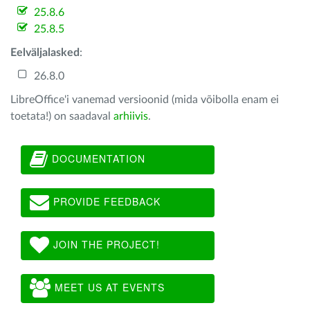
25.8.6
25.8.5
Eelväljalasked
:
26.8.0
LibreOffice'i vanemad versioonid (mida võibolla enam ei
toetata!) on saadaval
arhiivis
.
DOCUMENTATION
PROVIDE FEEDBACK
JOIN THE PROJECT!
MEET US AT EVENTS