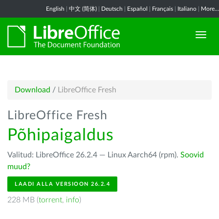
English
|
中文 (简体)
|
Deutsch
|
Español
|
Français
|
Italiano
|
More...
Download
/
LibreOffice Fresh
LibreOffice Fresh
Põhipaigaldus
Valitud: LibreOffice 26.2.4 — Linux Aarch64 (rpm).
Soovid
muud?
LAADI ALLA VERSIOON 26.2.4
228 MB (
torrent
,
info
)