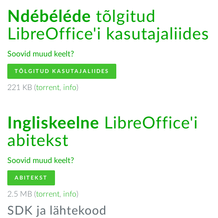
Ndébéléde
tõlgitud
LibreOffice'i kasutajaliides
Soovid muud keelt?
TÕLGITUD KASUTAJALIIDES
221 KB (
torrent
,
info
)
Ingliskeelne
LibreOffice'i
abitekst
Soovid muud keelt?
ABITEKST
2.5 MB (
torrent
,
info
)
SDK ja lähtekood