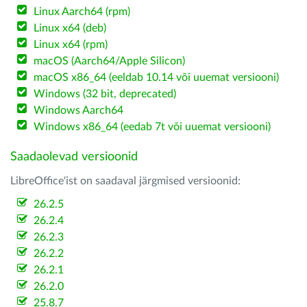
Linux Aarch64 (rpm)
Linux x64 (deb)
Linux x64 (rpm)
macOS (Aarch64/Apple Silicon)
macOS x86_64 (eeldab 10.14 või uuemat versiooni)
Windows (32 bit, deprecated)
Windows Aarch64
Windows x86_64 (eedab 7t või uuemat versiooni)
Saadaolevad versioonid
LibreOffice'ist on saadaval järgmised versioonid:
26.2.5
26.2.4
26.2.3
26.2.2
26.2.1
26.2.0
25.8.7