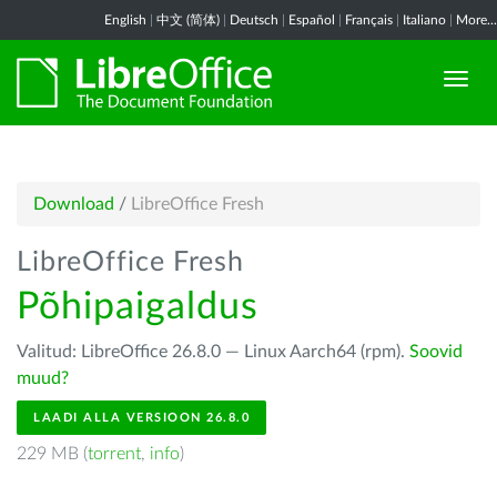
English
|
中文 (简体)
|
Deutsch
|
Español
|
Français
|
Italiano
|
More...
Download
/
LibreOffice Fresh
LibreOffice Fresh
Põhipaigaldus
Valitud: LibreOffice 26.8.0 — Linux Aarch64 (rpm).
Soovid
muud?
LAADI ALLA VERSIOON 26.8.0
229 MB (
torrent
,
info
)