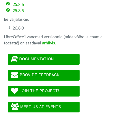
25.8.6
25.8.5
Eelväljalasked
:
26.8.0
LibreOffice'i vanemad versioonid (mida võibolla enam ei
toetata!) on saadaval
arhiivis
.
DOCUMENTATION
PROVIDE FEEDBACK
JOIN THE PROJECT!
MEET US AT EVENTS