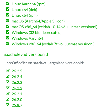
Linux Aarch64 (rpm)
Linux x64 (deb)
Linux x64 (rpm)
macOS (Aarch64/Apple Silicon)
macOS x86_64 (eeldab 10.14 või uuemat versiooni)
Windows (32 bit, deprecated)
Windows Aarch64
Windows x86_64 (eedab 7t või uuemat versiooni)
Saadaolevad versioonid
LibreOffice'ist on saadaval järgmised versioonid:
26.2.5
26.2.4
26.2.3
26.2.2
26.2.1
26.2.0
25.8.7