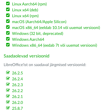
Linux Aarch64 (rpm)
Linux x64 (deb)
Linux x64 (rpm)
macOS (Aarch64/Apple Silicon)
macOS x86_64 (eeldab 10.14 või uuemat versiooni)
Windows (32 bit, deprecated)
Windows Aarch64
Windows x86_64 (eedab 7t või uuemat versiooni)
Saadaolevad versioonid
LibreOffice'ist on saadaval järgmised versioonid:
26.2.5
26.2.4
26.2.3
26.2.2
26.2.1
26.2.0
25.8.7