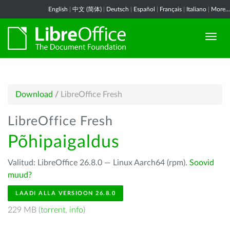
English
|
中文 (简体)
|
Deutsch
|
Español
|
Français
|
Italiano
|
More...
Download
/
LibreOffice Fresh
LibreOffice Fresh
Põhipaigaldus
Valitud: LibreOffice 26.8.0 — Linux Aarch64 (rpm).
Soovid
muud?
LAADI ALLA VERSIOON 26.8.0
229 MB (
torrent
,
info
)