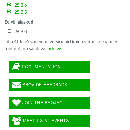
25.8.6
25.8.5
Eelväljalasked
:
26.8.0
LibreOffice'i vanemad versioonid (mida võibolla enam ei
toetata!) on saadaval
arhiivis
.
DOCUMENTATION
PROVIDE FEEDBACK
JOIN THE PROJECT!
MEET US AT EVENTS