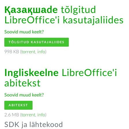
Қазақшаde
tõlgitud
LibreOffice'i kasutajaliides
Soovid muud keelt?
TÕLGITUD KASUTAJALIIDES
998 KB (
torrent
,
info
)
Ingliskeelne
LibreOffice'i
abitekst
Soovid muud keelt?
ABITEKST
2.6 MB (
torrent
,
info
)
SDK ja lähtekood