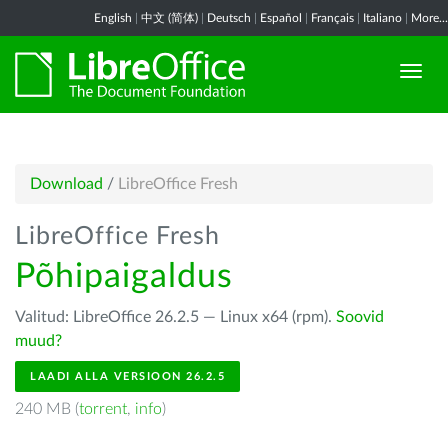
English
|
中文 (简体)
|
Deutsch
|
Español
|
Français
|
Italiano
|
More...
Download
/
LibreOffice Fresh
LibreOffice Fresh
Põhipaigaldus
Valitud: LibreOffice 26.2.5 — Linux x64 (rpm).
Soovid
muud?
LAADI ALLA VERSIOON 26.2.5
240 MB (
torrent
,
info
)