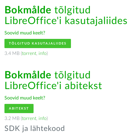
Bokmålde
tõlgitud
LibreOffice'i kasutajaliides
Soovid muud keelt?
TÕLGITUD KASUTAJALIIDES
3.4 MB (
torrent
,
info
)
Bokmålde
tõlgitud
LibreOffice'i abitekst
Soovid muud keelt?
ABITEKST
3.2 MB (
torrent
,
info
)
SDK ja lähtekood