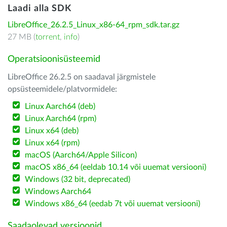
Laadi alla SDK
LibreOffice_26.2.5_Linux_x86-64_rpm_sdk.tar.gz
27 MB (
torrent
,
info
)
Operatsioonisüsteemid
LibreOffice 26.2.5 on saadaval järgmistele
opsüsteemidele/platvormidele:
Linux Aarch64 (deb)
Linux Aarch64 (rpm)
Linux x64 (deb)
Linux x64 (rpm)
macOS (Aarch64/Apple Silicon)
macOS x86_64 (eeldab 10.14 või uuemat versiooni)
Windows (32 bit, deprecated)
Windows Aarch64
Windows x86_64 (eedab 7t või uuemat versiooni)
Saadaolevad versioonid