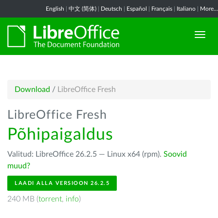
English
|
中文 (简体)
|
Deutsch
|
Español
|
Français
|
Italiano
|
More...
Download
/
LibreOffice Fresh
LibreOffice Fresh
Põhipaigaldus
Valitud: LibreOffice 26.2.5 — Linux x64 (rpm).
Soovid
muud?
LAADI ALLA VERSIOON 26.2.5
240 MB (
torrent
,
info
)