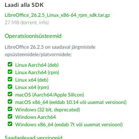
Laadi alla SDK
LibreOffice_26.2.5_Linux_x86-64_rpm_sdk.tar.gz
27 MB (
torrent
,
info
)
Operatsioonisüsteemid
LibreOffice 26.2.5 on saadaval järgmistele
opsüsteemidele/platvormidele:
Linux Aarch64 (deb)
Linux Aarch64 (rpm)
Linux x64 (deb)
Linux x64 (rpm)
macOS (Aarch64/Apple Silicon)
macOS x86_64 (eeldab 10.14 või uuemat versiooni)
Windows (32 bit, deprecated)
Windows Aarch64
Windows x86_64 (eedab 7t või uuemat versiooni)
Saadaolevad versioonid