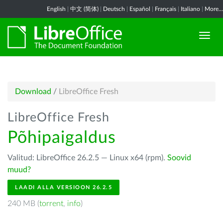
English
|
中文 (简体)
|
Deutsch
|
Español
|
Français
|
Italiano
|
More...
Download
/
LibreOffice Fresh
LibreOffice Fresh
Põhipaigaldus
Valitud: LibreOffice 26.2.5 — Linux x64 (rpm).
Soovid
muud?
LAADI ALLA VERSIOON 26.2.5
240 MB (
torrent
,
info
)