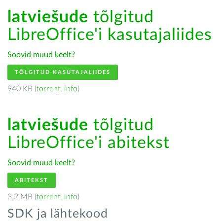
latviešude
tõlgitud
LibreOffice'i kasutajaliides
Soovid muud keelt?
TÕLGITUD KASUTAJALIIDES
940 KB (
torrent
,
info
)
latviešude
tõlgitud
LibreOffice'i abitekst
Soovid muud keelt?
ABITEKST
3.2 MB (
torrent
,
info
)
SDK ja lähtekood