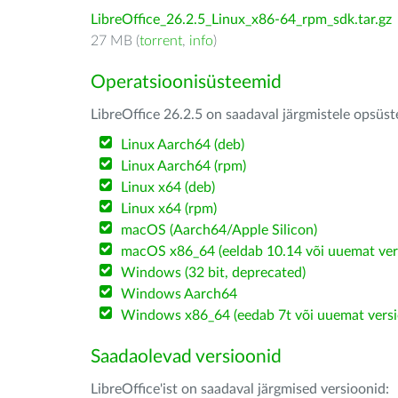
LibreOffice_26.2.5_Linux_x86-64_rpm_sdk.tar.gz
27 MB (
torrent
,
info
)
Operatsioonisüsteemid
LibreOffice 26.2.5 on saadaval järgmistele opsüs
Linux Aarch64 (deb)
Linux Aarch64 (rpm)
Linux x64 (deb)
Linux x64 (rpm)
macOS (Aarch64/Apple Silicon)
macOS x86_64 (eeldab 10.14 või uuemat ver
Windows (32 bit, deprecated)
Windows Aarch64
Windows x86_64 (eedab 7t või uuemat versi
Saadaolevad versioonid
LibreOffice'ist on saadaval järgmised versioonid: