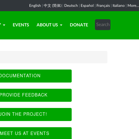
English
|
中文 (简体)
|
Deutsch
|
Español
|
Français
|
Italiano
|
More...
Y
EVENTS
ABOUT US
DONATE
DOCUMENTATION
PROVIDE FEEDBACK
JOIN THE PROJECT!
MEET US AT EVENTS