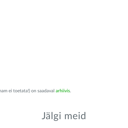
nam ei toetata!) on saadaval
arhiivis
.
Jälgi meid