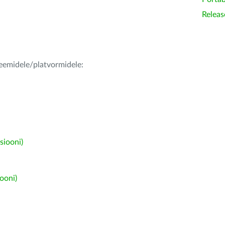
Releas
teemidele/platvormidele:
siooni)
ooni)