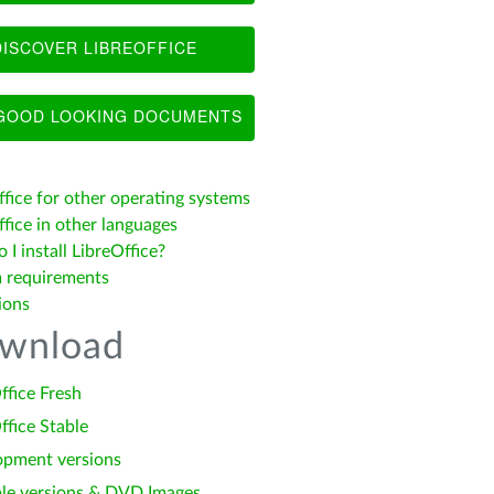
ISCOVER LIBREOFFICE
OOD LOOKING DOCUMENTS
ffice for other operating systems
fice in other languages
I install LibreOffice?
 requirements
ions
wnload
ffice Fresh
ffice Stable
opment versions
le versions & DVD Images