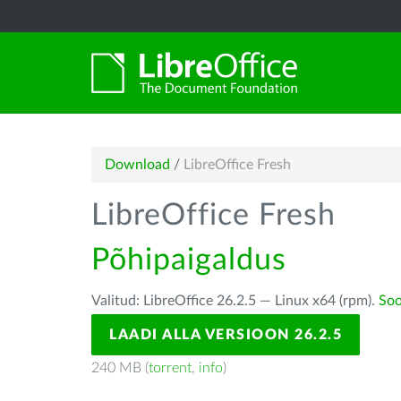
Download
/
LibreOffice Fresh
LibreOffice Fresh
Põhipaigaldus
Valitud: LibreOffice 26.2.5 — Linux x64 (rpm).
Soo
LAADI ALLA VERSIOON 26.2.5
240 MB (
torrent
,
info
)