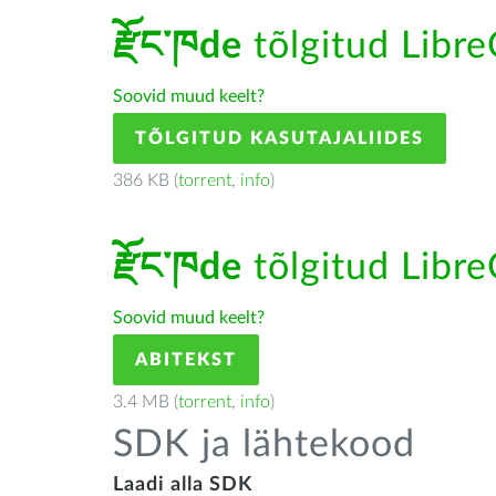
རྫོང་ཁde
tõlgitud LibreO
Soovid muud keelt?
TÕLGITUD KASUTAJALIIDES
386 KB (
torrent
,
info
)
རྫོང་ཁde
tõlgitud LibreO
Soovid muud keelt?
ABITEKST
3.4 MB (
torrent
,
info
)
SDK ja lähtekood
Laadi alla SDK