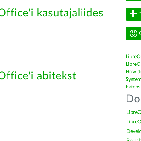
ffice'i kasutajaliides
D
G
LibreO
LibreOf
How do 
ffice'i abitekst
System
Extens
Do
LibreO
LibreO
Devel
Portab