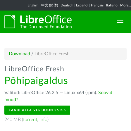
English
|
中文 (简体)
|
Deutsch
|
Español
|
Français
|
Italiano
|
More...
Download
/
LibreOffice Fresh
LibreOffice Fresh
Põhipaigaldus
Valitud: LibreOffice 26.2.5 — Linux x64 (rpm).
Soovid
muud?
LAADI ALLA VERSIOON 26.2.5
240 MB (
torrent
,
info
)