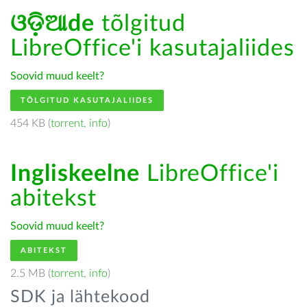
ଓଡ଼ିଆde
tõlgitud
LibreOffice'i kasutajaliides
Soovid muud keelt?
TÕLGITUD KASUTAJALIIDES
454 KB (
torrent
,
info
)
Ingliskeelne
LibreOffice'i
abitekst
Soovid muud keelt?
ABITEKST
2.5 MB (
torrent
,
info
)
SDK ja lähtekood