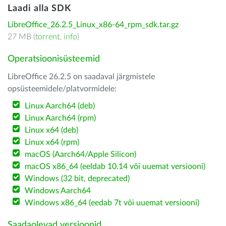
Laadi alla SDK
LibreOffice_26.2.5_Linux_x86-64_rpm_sdk.tar.gz
27 MB (
torrent
,
info
)
Operatsioonisüsteemid
LibreOffice 26.2.5 on saadaval järgmistele
opsüsteemidele/platvormidele:
Linux Aarch64 (deb)
Linux Aarch64 (rpm)
Linux x64 (deb)
Linux x64 (rpm)
macOS (Aarch64/Apple Silicon)
macOS x86_64 (eeldab 10.14 või uuemat versiooni)
Windows (32 bit, deprecated)
Windows Aarch64
Windows x86_64 (eedab 7t või uuemat versiooni)
Saadaolevad versioonid