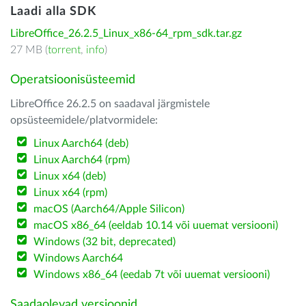
Laadi alla SDK
LibreOffice_26.2.5_Linux_x86-64_rpm_sdk.tar.gz
27 MB (
torrent
,
info
)
Operatsioonisüsteemid
LibreOffice 26.2.5 on saadaval järgmistele
opsüsteemidele/platvormidele:
Linux Aarch64 (deb)
Linux Aarch64 (rpm)
Linux x64 (deb)
Linux x64 (rpm)
macOS (Aarch64/Apple Silicon)
macOS x86_64 (eeldab 10.14 või uuemat versiooni)
Windows (32 bit, deprecated)
Windows Aarch64
Windows x86_64 (eedab 7t või uuemat versiooni)
Saadaolevad versioonid