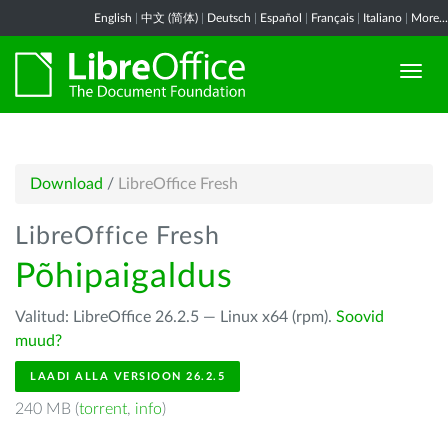
English
|
中文 (简体)
|
Deutsch
|
Español
|
Français
|
Italiano
|
More...
Download
/
LibreOffice Fresh
LibreOffice Fresh
Põhipaigaldus
Valitud: LibreOffice 26.2.5 — Linux x64 (rpm).
Soovid
muud?
LAADI ALLA VERSIOON 26.2.5
240 MB (
torrent
,
info
)