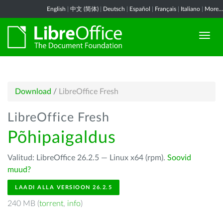
English
|
中文 (简体)
|
Deutsch
|
Español
|
Français
|
Italiano
|
More...
Download
/
LibreOffice Fresh
LibreOffice Fresh
Põhipaigaldus
Valitud: LibreOffice 26.2.5 — Linux x64 (rpm).
Soovid
muud?
LAADI ALLA VERSIOON 26.2.5
240 MB (
torrent
,
info
)