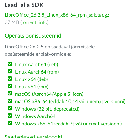
Laadi alla SDK
LibreOffice_26.2.5_Linux_x86-64_rpm_sdk.tar.gz
27 MB (
torrent
,
info
)
Operatsioonisüsteemid
LibreOffice 26.2.5 on saadaval järgmistele
opsüsteemidele/platvormidele:
Linux Aarch64 (deb)
Linux Aarch64 (rpm)
Linux x64 (deb)
Linux x64 (rpm)
macOS (Aarch64/Apple Silicon)
macOS x86_64 (eeldab 10.14 või uuemat versiooni)
Windows (32 bit, deprecated)
Windows Aarch64
Windows x86_64 (eedab 7t või uuemat versiooni)
Saadaolevad versioonid