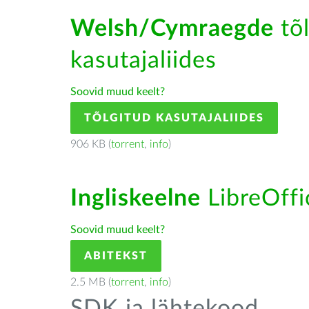
Welsh/Cymraegde
tõl
kasutajaliides
Soovid muud keelt?
TÕLGITUD KASUTAJALIIDES
906 KB (
torrent
,
info
)
Ingliskeelne
LibreOffic
Soovid muud keelt?
ABITEKST
2.5 MB (
torrent
,
info
)