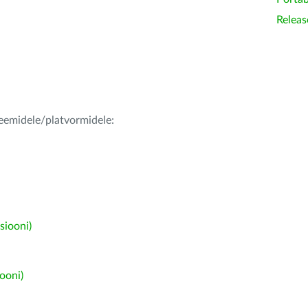
Releas
teemidele/platvormidele:
siooni)
ooni)