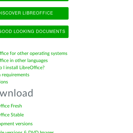
ISCOVER LIBREOFFICE
OOD LOOKING DOCUMENTS
ffice for other operating systems
fice in other languages
I install LibreOffice?
 requirements
ions
wnload
ffice Fresh
ffice Stable
opment versions
le versions & DVD Images