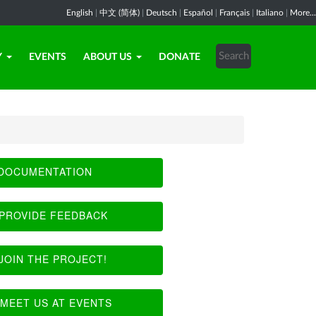
English
|
中文 (简体)
|
Deutsch
|
Español
|
Français
|
Italiano
|
More...
Y
EVENTS
ABOUT US
DONATE
DOCUMENTATION
PROVIDE FEEDBACK
JOIN THE PROJECT!
MEET US AT EVENTS