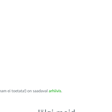
nam ei toetata!) on saadaval
arhiivis
.