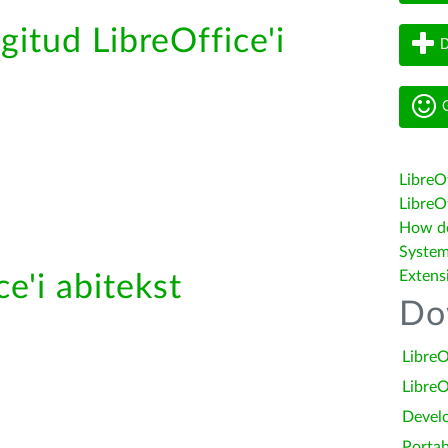
gitud LibreOffice'i
D
G
LibreO
LibreOf
How do 
System
Extens
e'i abitekst
Do
LibreO
LibreO
Devel
Portab