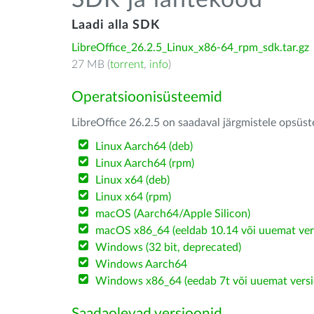
SDK ja lähtekood
Laadi alla SDK
LibreOffice_26.2.5_Linux_x86-64_rpm_sdk.tar.gz
27 MB (
torrent
,
info
)
Operatsioonisüsteemid
LibreOffice 26.2.5 on saadaval järgmistele opsüs
Linux Aarch64 (deb)
Linux Aarch64 (rpm)
Linux x64 (deb)
Linux x64 (rpm)
macOS (Aarch64/Apple Silicon)
macOS x86_64 (eeldab 10.14 või uuemat ver
Windows (32 bit, deprecated)
Windows Aarch64
Windows x86_64 (eedab 7t või uuemat versi
Saadaolevad versioonid