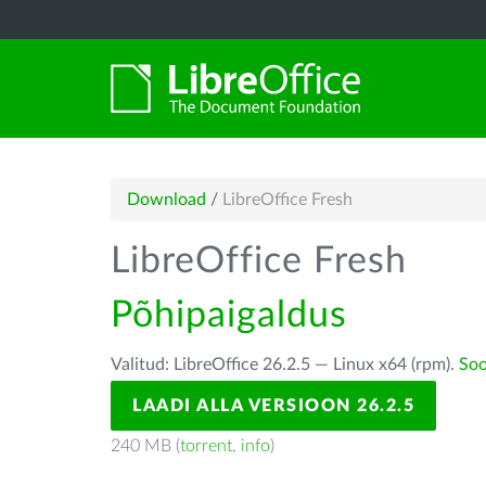
Download
/
LibreOffice Fresh
LibreOffice Fresh
Põhipaigaldus
Valitud: LibreOffice 26.2.5 — Linux x64 (rpm).
Soo
LAADI ALLA VERSIOON 26.2.5
240 MB (
torrent
,
info
)