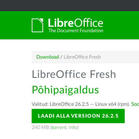
Download
/
LibreOffice Fresh
LibreOffice Fresh
Põhipaigaldus
Valitud: LibreOffice 26.2.5 — Linux x64 (rpm).
Soo
LAADI ALLA VERSIOON 26.2.5
240 MB (
torrent
,
info
)