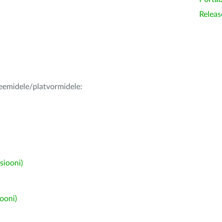
Releas
teemidele/platvormidele:
siooni)
ooni)