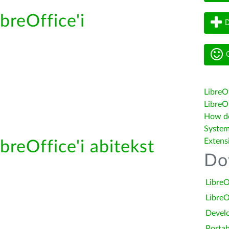
breOffice'i
D
G
LibreO
LibreOf
How do 
System
Extens
breOffice'i abitekst
Do
LibreO
LibreO
Devel
Portab