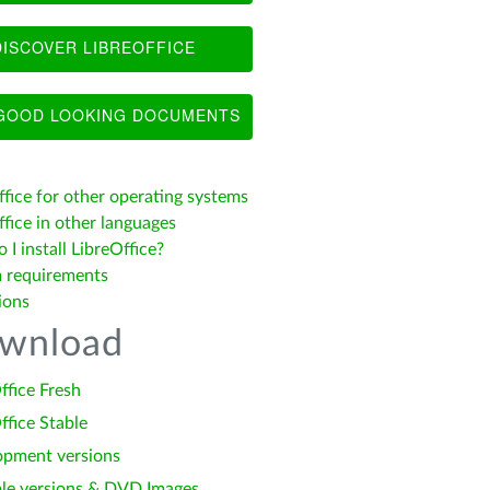
ISCOVER LIBREOFFICE
OOD LOOKING DOCUMENTS
ffice for other operating systems
fice in other languages
I install LibreOffice?
 requirements
ions
wnload
ffice Fresh
ffice Stable
opment versions
le versions & DVD Images