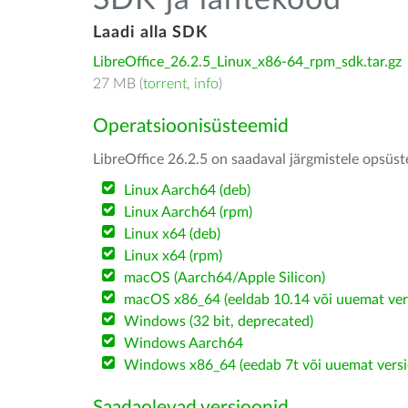
SDK ja lähtekood
Laadi alla SDK
LibreOffice_26.2.5_Linux_x86-64_rpm_sdk.tar.gz
27 MB (
torrent
,
info
)
Operatsioonisüsteemid
LibreOffice 26.2.5 on saadaval järgmistele opsüs
Linux Aarch64 (deb)
Linux Aarch64 (rpm)
Linux x64 (deb)
Linux x64 (rpm)
macOS (Aarch64/Apple Silicon)
macOS x86_64 (eeldab 10.14 või uuemat ver
Windows (32 bit, deprecated)
Windows Aarch64
Windows x86_64 (eedab 7t või uuemat versi
Saadaolevad versioonid