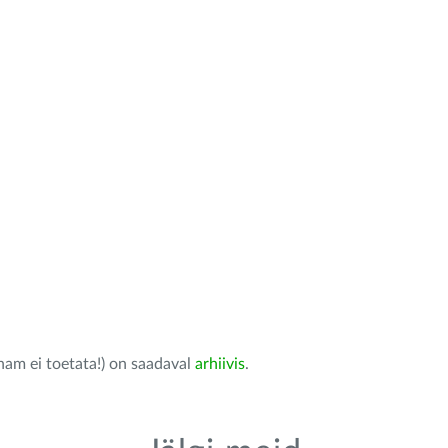
nam ei toetata!) on saadaval
arhiivis
.