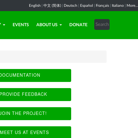
English
|
中文 (简体)
|
Deutsch
|
Español
|
Français
|
Italiano
|
More...
Y
EVENTS
ABOUT US
DONATE
DOCUMENTATION
PROVIDE FEEDBACK
JOIN THE PROJECT!
MEET US AT EVENTS