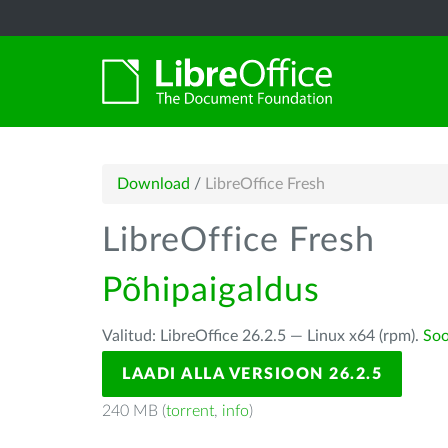
Download
/
LibreOffice Fresh
LibreOffice Fresh
Põhipaigaldus
Valitud: LibreOffice 26.2.5 — Linux x64 (rpm).
Soo
LAADI ALLA VERSIOON 26.2.5
240 MB (
torrent
,
info
)