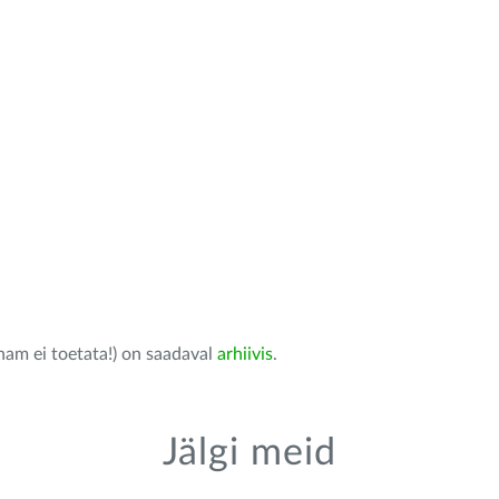
nam ei toetata!) on saadaval
arhiivis
.
Jälgi meid