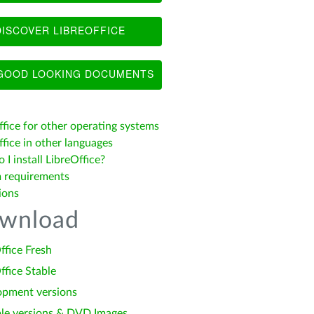
ISCOVER LIBREOFFICE
OOD LOOKING DOCUMENTS
ffice for other operating systems
fice in other languages
I install LibreOffice?
 requirements
ions
wnload
ffice Fresh
ffice Stable
opment versions
le versions & DVD Images