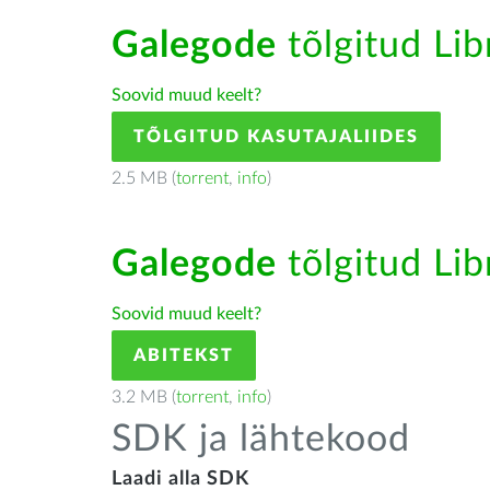
Galegode
tõlgitud Lib
Soovid muud keelt?
TÕLGITUD KASUTAJALIIDES
2.5 MB (
torrent
,
info
)
Galegode
tõlgitud Lib
Soovid muud keelt?
ABITEKST
3.2 MB (
torrent
,
info
)
SDK ja lähtekood
Laadi alla SDK