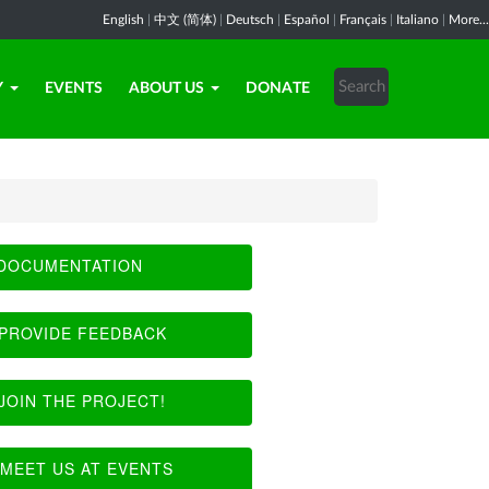
English
|
中文 (简体)
|
Deutsch
|
Español
|
Français
|
Italiano
|
More...
Y
EVENTS
ABOUT US
DONATE
DOCUMENTATION
PROVIDE FEEDBACK
JOIN THE PROJECT!
MEET US AT EVENTS