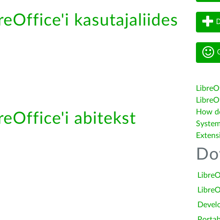
reOffice'i kasutajaliides
D
G
LibreO
LibreOf
How do 
reOffice'i abitekst
System
Extens
Do
LibreO
LibreO
Devel
Portab