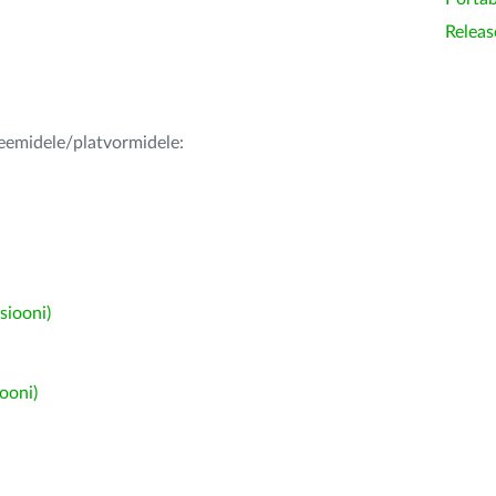
Releas
teemidele/platvormidele:
siooni)
ooni)