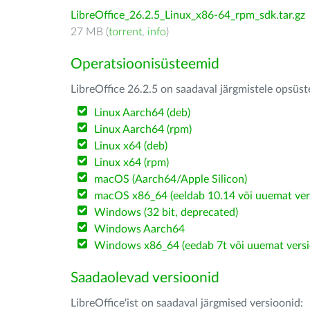
LibreOffice_26.2.5_Linux_x86-64_rpm_sdk.tar.gz
27 MB (
torrent
,
info
)
Operatsioonisüsteemid
LibreOffice 26.2.5 on saadaval järgmistele opsüs
Linux Aarch64 (deb)
Linux Aarch64 (rpm)
Linux x64 (deb)
Linux x64 (rpm)
macOS (Aarch64/Apple Silicon)
macOS x86_64 (eeldab 10.14 või uuemat ver
Windows (32 bit, deprecated)
Windows Aarch64
Windows x86_64 (eedab 7t või uuemat versi
Saadaolevad versioonid
LibreOffice'ist on saadaval järgmised versioonid: