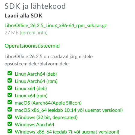
SDK ja lähtekood
Laadi alla SDK
LibreOffice_26.2.5_Linux_x86-64_rpm_sdk.tar.gz
27 MB (
torrent
,
info
)
Operatsioonisüsteemid
LibreOffice 26.2.5 on saadaval järgmistele
opsüsteemidele/platvormidele:
Linux Aarch64 (deb)
Linux Aarch64 (rpm)
Linux x64 (deb)
Linux x64 (rpm)
macOS (Aarch64/Apple Silicon)
macOS x86_64 (eeldab 10.14 või uuemat versiooni)
Windows (32 bit, deprecated)
Windows Aarch64
Windows x86_64 (eedab 7t või uuemat versiooni)