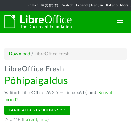
English
|
中文 (简体)
|
Deutsch
|
Español
|
Français
|
Italiano
|
More...
Download
/
LibreOffice Fresh
LibreOffice Fresh
Põhipaigaldus
Valitud: LibreOffice 26.2.5 — Linux x64 (rpm).
Soovid
muud?
LAADI ALLA VERSIOON 26.2.5
240 MB (
torrent
,
info
)