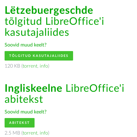
Lëtzebuergeschde
tõlgitud LibreOffice'i
kasutajaliides
Soovid muud keelt?
TÕLGITUD KASUTAJALIIDES
120 KB (
torrent
,
info
)
Ingliskeelne
LibreOffice'i
abitekst
Soovid muud keelt?
ABITEKST
2.5 MB (
torrent
,
info
)