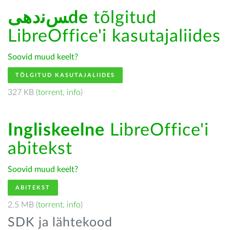
ﺲﻧﺩھیde
tõlgitud
LibreOffice'i kasutajaliides
Soovid muud keelt?
TÕLGITUD KASUTAJALIIDES
327 KB (
torrent
,
info
)
Ingliskeelne
LibreOffice'i
abitekst
Soovid muud keelt?
ABITEKST
2.5 MB (
torrent
,
info
)
SDK ja lähtekood