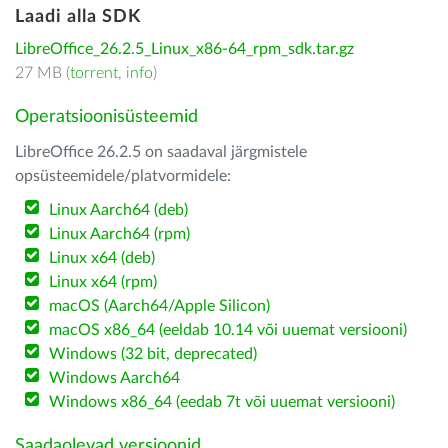
Laadi alla SDK
LibreOffice_26.2.5_Linux_x86-64_rpm_sdk.tar.gz
27 MB (
torrent
,
info
)
Operatsioonisüsteemid
LibreOffice 26.2.5 on saadaval järgmistele
opsüsteemidele/platvormidele:
Linux Aarch64 (deb)
Linux Aarch64 (rpm)
Linux x64 (deb)
Linux x64 (rpm)
macOS (Aarch64/Apple Silicon)
macOS x86_64 (eeldab 10.14 või uuemat versiooni)
Windows (32 bit, deprecated)
Windows Aarch64
Windows x86_64 (eedab 7t või uuemat versiooni)
Saadaolevad versioonid