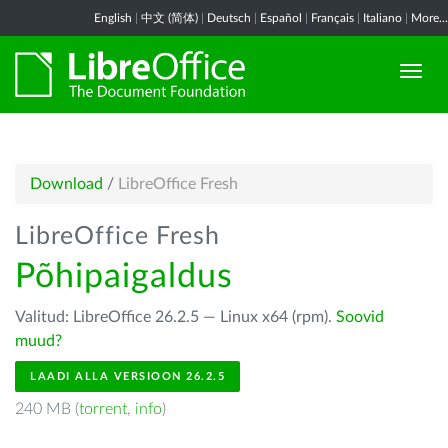
English
|
中文 (简体)
|
Deutsch
|
Español
|
Français
|
Italiano
|
More...
Download
/
LibreOffice Fresh
LibreOffice Fresh
Põhipaigaldus
Valitud: LibreOffice 26.2.5 — Linux x64 (rpm).
Soovid
muud?
LAADI ALLA VERSIOON 26.2.5
240 MB (
torrent
,
info
)