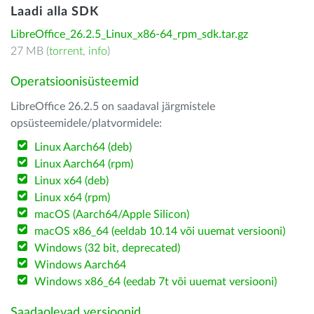
Laadi alla SDK
LibreOffice_26.2.5_Linux_x86-64_rpm_sdk.tar.gz
27 MB (
torrent
,
info
)
Operatsioonisüsteemid
LibreOffice 26.2.5 on saadaval järgmistele
opsüsteemidele/platvormidele:
Linux Aarch64 (deb)
Linux Aarch64 (rpm)
Linux x64 (deb)
Linux x64 (rpm)
macOS (Aarch64/Apple Silicon)
macOS x86_64 (eeldab 10.14 või uuemat versiooni)
Windows (32 bit, deprecated)
Windows Aarch64
Windows x86_64 (eedab 7t või uuemat versiooni)
Saadaolevad versioonid