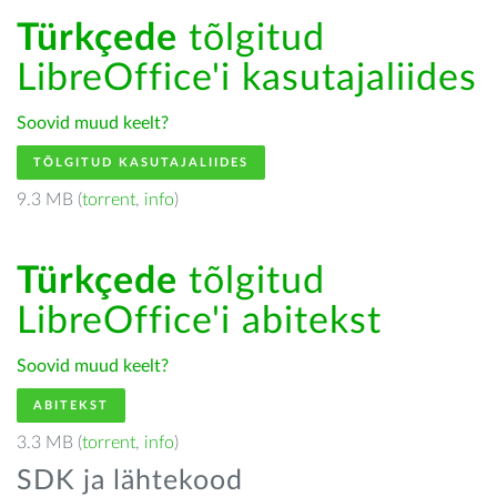
Türkçede
tõlgitud
LibreOffice'i kasutajaliides
Soovid muud keelt?
TÕLGITUD KASUTAJALIIDES
9.3 MB (
torrent
,
info
)
Türkçede
tõlgitud
LibreOffice'i abitekst
Soovid muud keelt?
ABITEKST
3.3 MB (
torrent
,
info
)
SDK ja lähtekood