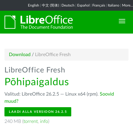
English
|
中文 (简体)
|
Deutsch
|
Español
|
Français
|
Italiano
|
More...
Download
/
LibreOffice Fresh
LibreOffice Fresh
Põhipaigaldus
Valitud: LibreOffice 26.2.5 — Linux x64 (rpm).
Soovid
muud?
LAADI ALLA VERSIOON 26.2.5
240 MB (
torrent
,
info
)