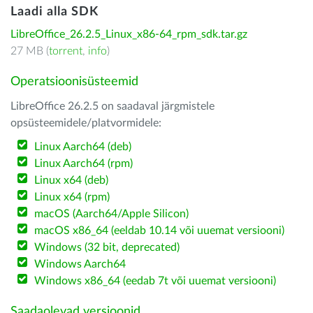
Laadi alla SDK
LibreOffice_26.2.5_Linux_x86-64_rpm_sdk.tar.gz
27 MB (
torrent
,
info
)
Operatsioonisüsteemid
LibreOffice 26.2.5 on saadaval järgmistele
opsüsteemidele/platvormidele:
Linux Aarch64 (deb)
Linux Aarch64 (rpm)
Linux x64 (deb)
Linux x64 (rpm)
macOS (Aarch64/Apple Silicon)
macOS x86_64 (eeldab 10.14 või uuemat versiooni)
Windows (32 bit, deprecated)
Windows Aarch64
Windows x86_64 (eedab 7t või uuemat versiooni)
Saadaolevad versioonid