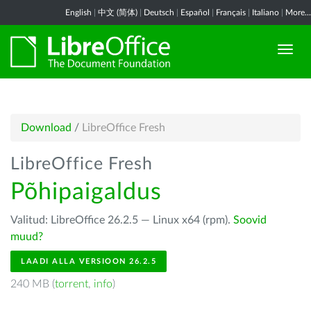
English
|
中文 (简体)
|
Deutsch
|
Español
|
Français
|
Italiano
|
More...
Download
/
LibreOffice Fresh
LibreOffice Fresh
Põhipaigaldus
Valitud: LibreOffice 26.2.5 — Linux x64 (rpm).
Soovid
muud?
LAADI ALLA VERSIOON 26.2.5
240 MB (
torrent
,
info
)