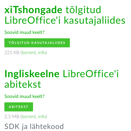
xiTshongade
tõlgitud
LibreOffice'i kasutajaliides
Soovid muud keelt?
TÕLGITUD KASUTAJALIIDES
221 KB (
torrent
,
info
)
Ingliskeelne
LibreOffice'i
abitekst
Soovid muud keelt?
ABITEKST
2.5 MB (
torrent
,
info
)
SDK ja lähtekood