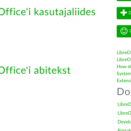
ffice'i kasutajaliides
D
G
LibreO
LibreOf
How do 
ffice'i abitekst
System
Extens
Do
LibreO
LibreO
Devel
Portab