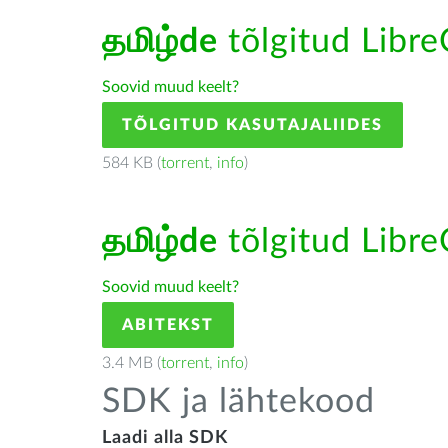
தமிழ்de
tõlgitud LibreO
Soovid muud keelt?
TÕLGITUD KASUTAJALIIDES
584 KB (
torrent
,
info
)
தமிழ்de
tõlgitud LibreO
Soovid muud keelt?
ABITEKST
3.4 MB (
torrent
,
info
)
SDK ja lähtekood
Laadi alla SDK