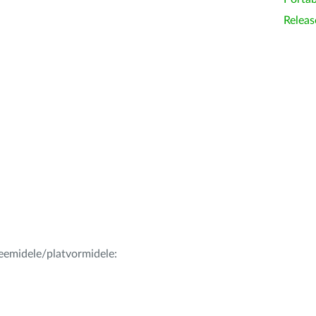
Releas
teemidele/platvormidele: