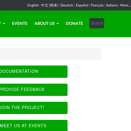
English
|
中文 (简体)
|
Deutsch
|
Español
|
Français
|
Italiano
|
More...
Y
EVENTS
ABOUT US
DONATE
DOCUMENTATION
PROVIDE FEEDBACK
JOIN THE PROJECT!
MEET US AT EVENTS