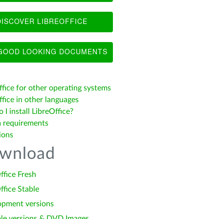
ISCOVER LIBREOFFICE
OOD LOOKING DOCUMENTS
ffice for other operating systems
fice in other languages
I install LibreOffice?
 requirements
ions
wnload
ffice Fresh
ffice Stable
opment versions
le versions & DVD Images