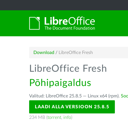
Download
/
LibreOffice Fresh
LibreOffice Fresh
Põhipaigaldus
Valitud: LibreOffice 25.8.5 — Linux x64 (rpm).
Soo
LAADI ALLA VERSIOON 25.8.5
234 MB (
torrent
,
info
)