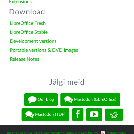
Extensions
Download
LibreOffice Fresh
LibreOffice Stable
Development versions
Portable versions & DVD Images
Release Notes
Jälgi meid
Our blog
Mastodon (LibreOffice)
Mastodon (TDF)
Impressum (Legal Info)
|
Datenschutzerklärung (Privacy Policy)
|
Statutes (non-