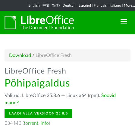
English
|
中文 (简体)
|
Deutsch
|
Español
|
Français
|
Italiano
|
More...
Download
/
LibreOffice Fresh
LibreOffice Fresh
Põhipaigaldus
Valitud: LibreOffice 25.8.6 — Linux x64 (rpm).
Soovid
muud?
LAADI ALLA VERSIOON 25.8.6
234 MB (
torrent
,
info
)