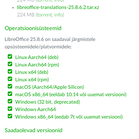
224 MB (
torrent
,
info
)
libreoffice-translations-25.8.6.2.tar.xz
224 MB (
torrent
,
info
)
Operatsioonisüsteemid
LibreOffice 25.8.6 on saadaval järgmistele
opsüsteemidele/platvormidele:
Linux Aarch64 (deb)
Linux Aarch64 (rpm)
Linux x64 (deb)
Linux x64 (rpm)
macOS (Aarch64/Apple Silicon)
macOS x86_64 (eeldab 10.14 või uuemat versiooni)
Windows (32 bit, deprecated)
Windows Aarch64
Windows x86_64 (eedab 7t või uuemat versiooni)
Saadaolevad versioonid