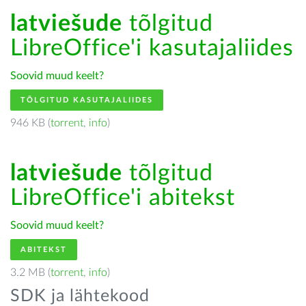
latviešude
tõlgitud
LibreOffice'i kasutajaliides
Soovid muud keelt?
TÕLGITUD KASUTAJALIIDES
946 KB (
torrent
,
info
)
latviešude
tõlgitud
LibreOffice'i abitekst
Soovid muud keelt?
ABITEKST
3.2 MB (
torrent
,
info
)
SDK ja lähtekood