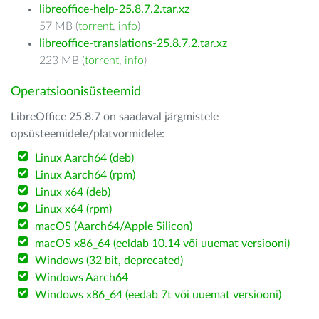
libreoffice-help-25.8.7.2.tar.xz
57 MB (
torrent
,
info
)
libreoffice-translations-25.8.7.2.tar.xz
223 MB (
torrent
,
info
)
Operatsioonisüsteemid
LibreOffice 25.8.7 on saadaval järgmistele
opsüsteemidele/platvormidele:
Linux Aarch64 (deb)
Linux Aarch64 (rpm)
Linux x64 (deb)
Linux x64 (rpm)
macOS (Aarch64/Apple Silicon)
macOS x86_64 (eeldab 10.14 või uuemat versiooni)
Windows (32 bit, deprecated)
Windows Aarch64
Windows x86_64 (eedab 7t või uuemat versiooni)