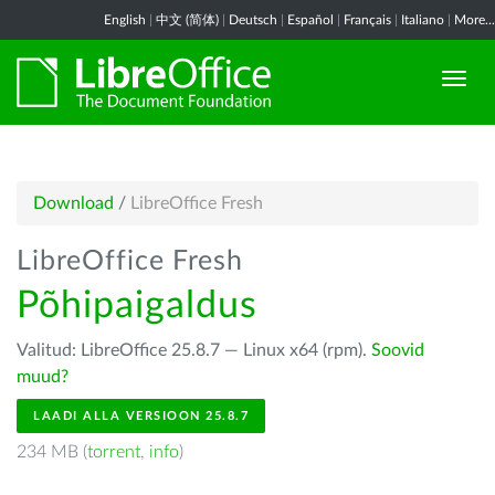
English
|
中文 (简体)
|
Deutsch
|
Español
|
Français
|
Italiano
|
More...
Download
/
LibreOffice Fresh
LibreOffice Fresh
Põhipaigaldus
Valitud: LibreOffice 25.8.7 — Linux x64 (rpm).
Soovid
muud?
LAADI ALLA VERSIOON 25.8.7
234 MB (
torrent
,
info
)