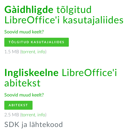
Gàidhligde
tõlgitud
LibreOffice'i kasutajaliides
Soovid muud keelt?
TÕLGITUD KASUTAJALIIDES
1.5 MB (
torrent
,
info
)
Ingliskeelne
LibreOffice'i
abitekst
Soovid muud keelt?
ABITEKST
2.5 MB (
torrent
,
info
)
SDK ja lähtekood