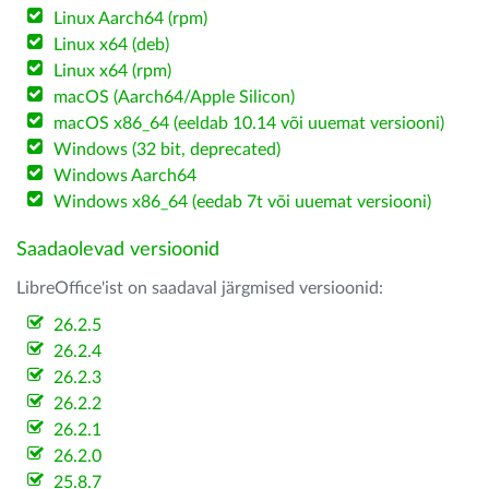
Linux Aarch64 (rpm)
Linux x64 (deb)
Linux x64 (rpm)
macOS (Aarch64/Apple Silicon)
macOS x86_64 (eeldab 10.14 või uuemat versiooni)
Windows (32 bit, deprecated)
Windows Aarch64
Windows x86_64 (eedab 7t või uuemat versiooni)
Saadaolevad versioonid
LibreOffice'ist on saadaval järgmised versioonid:
26.2.5
26.2.4
26.2.3
26.2.2
26.2.1
26.2.0
25.8.7