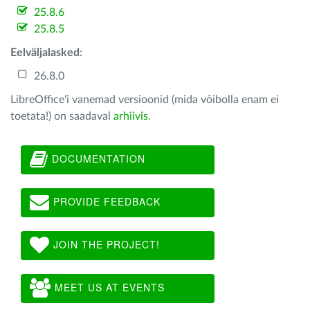
25.8.6
25.8.5
Eelväljalasked
:
26.8.0
LibreOffice'i vanemad versioonid (mida võibolla enam ei
toetata!) on saadaval
arhiivis
.
DOCUMENTATION
PROVIDE FEEDBACK
JOIN THE PROJECT!
MEET US AT EVENTS