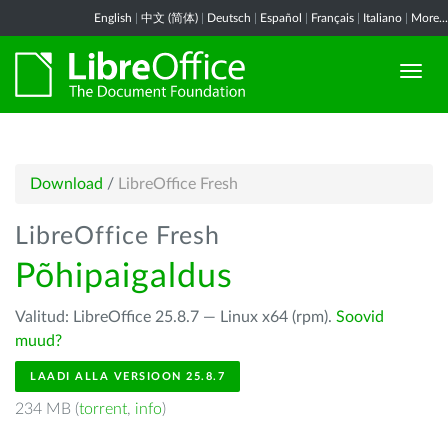
English
|
中文 (简体)
|
Deutsch
|
Español
|
Français
|
Italiano
|
More...
Download
/
LibreOffice Fresh
LibreOffice Fresh
Põhipaigaldus
Valitud: LibreOffice 25.8.7 — Linux x64 (rpm).
Soovid
muud?
LAADI ALLA VERSIOON 25.8.7
234 MB (
torrent
,
info
)