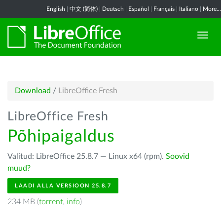
English
|
中文 (简体)
|
Deutsch
|
Español
|
Français
|
Italiano
|
More...
Download
/
LibreOffice Fresh
LibreOffice Fresh
Põhipaigaldus
Valitud: LibreOffice 25.8.7 — Linux x64 (rpm).
Soovid
muud?
LAADI ALLA VERSIOON 25.8.7
234 MB (
torrent
,
info
)