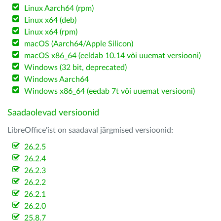
Linux Aarch64 (rpm)
Linux x64 (deb)
Linux x64 (rpm)
macOS (Aarch64/Apple Silicon)
macOS x86_64 (eeldab 10.14 või uuemat versiooni)
Windows (32 bit, deprecated)
Windows Aarch64
Windows x86_64 (eedab 7t või uuemat versiooni)
Saadaolevad versioonid
LibreOffice'ist on saadaval järgmised versioonid:
26.2.5
26.2.4
26.2.3
26.2.2
26.2.1
26.2.0
25.8.7