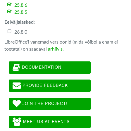
25.8.6
25.8.5
Eelväljalasked
:
26.8.0
LibreOffice'i vanemad versioonid (mida võibolla enam ei
toetata!) on saadaval
arhiivis
.
DOCUMENTATION
PROVIDE FEEDBACK
JOIN THE PROJECT!
MEET US AT EVENTS